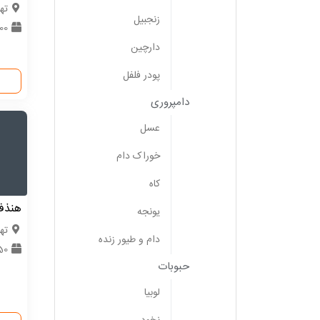
ته
زنجبیل
200 ع
دارچین
پودر فلفل
دامپروری
عسل
خوراک دام
کاه
هنذفر
یونجه
ته
دام و طیور زنده
50 عد
حبوبات
لوبیا