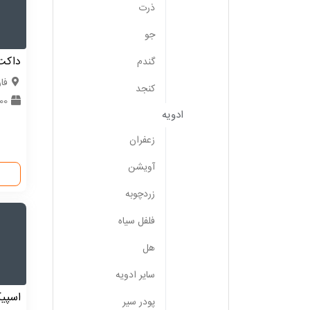
ذرت
جو
داکت
گندم
فا
کنجد
0000
ادویه
زعفران
آویشن
زردچوبه
فلفل سیاه
هل
سایر ادویه
اسپیک
پودر سیر