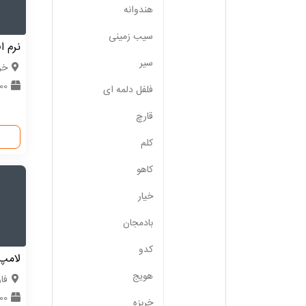
هندوانه
سیب زمینی
نرم ا
سیر
خر
1000
فلفل دلمه ای
قارچ
کلم
کاهو
خیار
بادمجان
کدو
لامپ 
هویج
فا
200 ع
خربزه