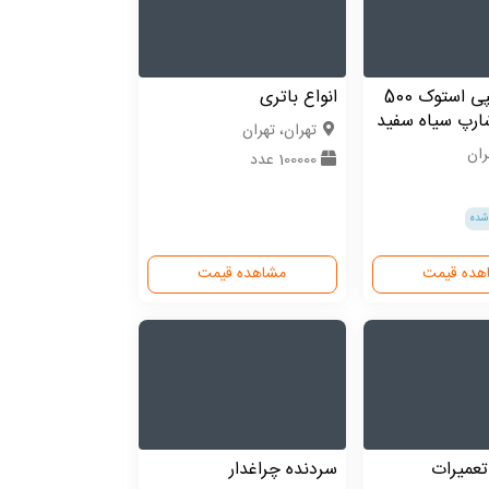
پرینتر فتوکپی استوک 500
انواع باتری
ارپ سیاه سفید
تهران، تهران
ران
100000 عدد
شده
هده قیمت
مشاهده قیمت
تعمیرات
سردنده چراغدار