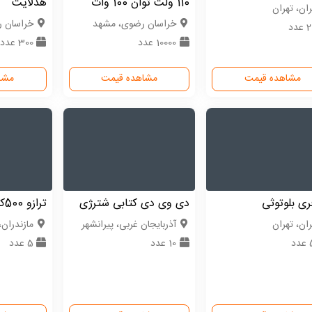
110 ولت توان 100 وات
هدلایت
ران، تهران
خراسان رضوی، مشهد
خراسان ر
دد
10000 عدد
300 عدد
مشاهده قیمت
مشاهده قیمت
مشا
ی بلوتوثی
دی وی دی کتابی شترژی
ترازو 500کیلویی
ران، تهران
آذربایجان غربی، پیرانشهر
مازندران،
د
10 عدد
5 عدد