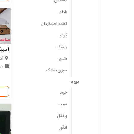
کشمش
بادام
تخمه آفتابگردان
گردو
زرشک
اسپیک
آذ
فندق
20 عدد
سبزی خشک
میوه
خرما
سیب
پرتقال
انگور