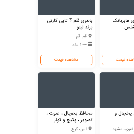
 عابربانک
باطری قلم 4 تایی کارتی
شلس
برند لیتو
قم، قم
1000 عدد
هده قیمت
مشاهده قیمت
 یخچال و
محافظ یخچال ، صوت ،
تصویر ، پکیج و کولر
رضوی، مشهد
البرز، کرج