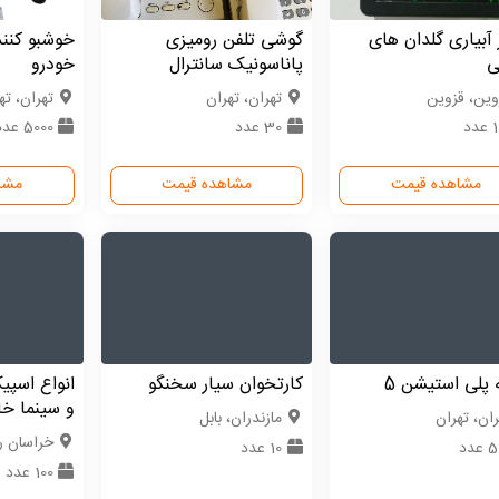
 آبیاری گلدان های
گوشی تلفن رومیزی
خوشبو کنن
ی
پاناسونیک سانترال
خودرو
وین، قزوین
تهران، تهران
تهران، ته
دد
30 عدد
5000 عدد
مشاهده قیمت
مشاهده قیمت
مشا
پلی استیشن 5
کارتخوان سیار سخنگو
انواع اسپی
و سینما خا
ران، تهران
مازندران، بابل
خراسان 
عدد
10 عدد
100 عدد