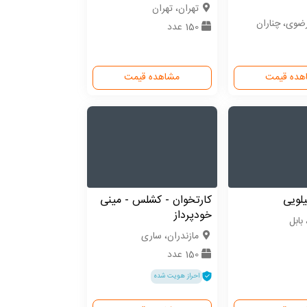
تهران، تهران
ضوی، چناران
150 عدد
هده قیمت
مشاهده قیمت
کارتخوان - کشلس - مینی
خودپرداز
 بابل
مازندران، ساری
150 عدد
احراز هویت شده