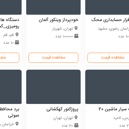
فزار حسابداری محک
خودپرداز وینکور آلمان
دستگاه های
رومیزی_ک
اسان رضوی، مشهد
تهران، شهریار
قم، قم
 عدد
100000 عدد
10 عدد
مشاهده قیمت
مشاهده قیمت
مشا
سیار ماشین 20
پروژکتور کهکشانی
برد محافظ
صوتی
رس، لامرد
تهران، تهران
خراسان 
دد
20 عدد