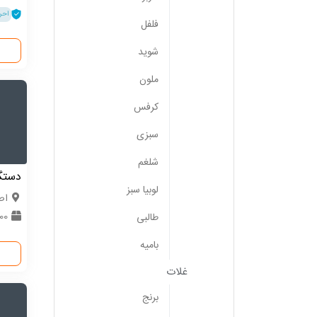
احر
فلفل
شوید
ملون
کرفس
سبزی
شلغم
دستگ
لوبیا سبز
اص
500 
طالبی
بامیه
غلات
برنج