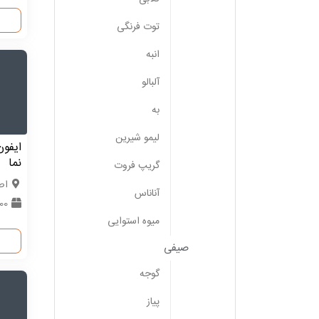
توت فرنگی
انبه
آلبالو
به
لیمو شیرین
ایفو
نما
گریپ فروت
اص
آناناس
1000
میوه استوایی
صیفی
گوجه
پیاز