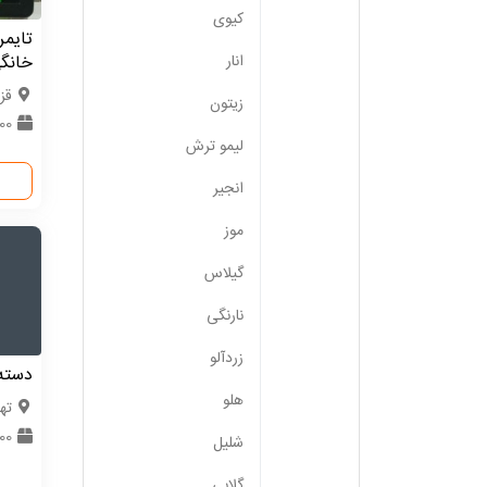
کیوی
تایمر
خانگ
انار
قز
زیتون
100 ع
لیمو ترش
انجیر
موز
گیلاس
نارنگی
زردآلو
دسته 
هلو
ته
500 
شلیل
گلابی