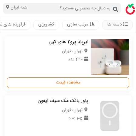
همه ایران
دسته ها
مرتب سازی
کشاورزی
فرآورده های غ
ایرپاد پرو2 های کپی
تهران، تهران
440 عدد
مشاهده قیمت
پاور بانک مک سیف ایفون
تهران، تهران
105 عدد