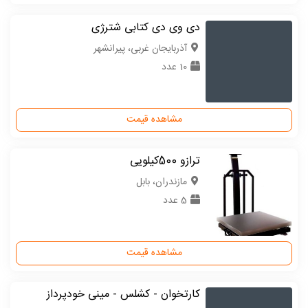
دی وی دی کتابی شترژی
آذربایجان غربی، پیرانشهر
10 عدد
مشاهده قیمت
ترازو 500کیلویی
مازندران، بابل
5 عدد
مشاهده قیمت
کارتخوان - کشلس - مینی خودپرداز