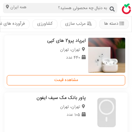
همه ایران
دسته ها
مرتب سازی
کشاورزی
فرآورده های غ
ایرپاد پرو2 های کپی
تهران، تهران
440 عدد
مشاهده قیمت
پاور بانک مک سیف ایفون
تهران، تهران
105 عدد