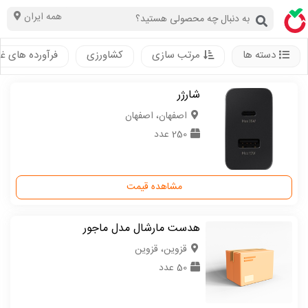
همه ایران
دسته ها
مرتب سازی
کشاورزی
فرآورده های غ
شارژر
اصفهان، اصفهان
250 عدد
مشاهده قیمت
هدست مارشال مدل ماجور
قزوین، قزوین
50 عدد