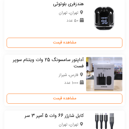
هندزفری بلوتوثی
تهران، تهران
50 عدد
مشاهده قیمت
آداپتور سامسونگ 25 وات ویتنام سوپر
فست
فارس، شیراز
1000 عدد
مشاهده قیمت
کابل شارژر 66 وات 5 آمپر 3 سر
تهران، تهران