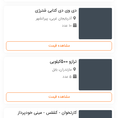
دی وی دی کتابی شترژی
آذربایجان غربی، پیرانشهر
10 عدد
مشاهده قیمت
ترازو 500کیلویی
مازندران، بابل
5 عدد
مشاهده قیمت
کارتخوان - کشلس - مینی خودپرداز