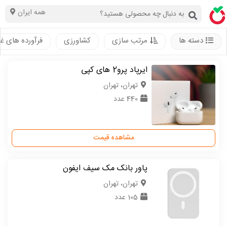
همه ایران
دسته ها
مرتب سازی
کشاورزی
فرآورده های غ
ایرپاد پرو2 های کپی
تهران، تهران
440 عدد
مشاهده قیمت
پاور بانک مک سیف ایفون
تهران، تهران
105 عدد