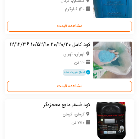
گلستان، گرگان
140 کیلوگرم
مشاهده قیمت
کود کامل 20/20/20 10/52/10 12/12/36
تهران، تهران
20 تن
احراز هویت شده
مشاهده قیمت
کود فسفر مایع معجزه‌گر
كرمان، کرمان
250 تن