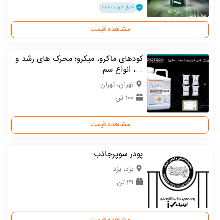
احراز هویت شده
مشاهده قیمت
کودهای ماکرو، میکرو؛ محرک های رشد و
...، انواع سم
تهران، تهران
100 تن
مشاهده قیمت
پودر سوپرجاذب
یزد، یزد
29 تن