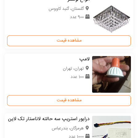
گلستان، گنبد کاووس
900 عدد
مشاهده قیمت
لامپ
تهران، تهران
100 عدد
مشاهده قیمت
درایور استریپ سه حالته لاناستار تک لاین
هرمزگان، بندرعباس
1000 عدد