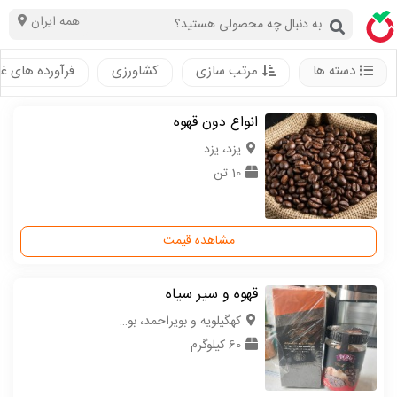
همه ایران
دسته ها
مرتب سازی
کشاورزی
فرآورده های غ
انواع دون قهوه
یزد، یزد
10 تن
مشاهده قیمت
قهوه و سیر سیاه
کهگیلویه و بویراحمد، بویر احمد
60 کیلوگرم