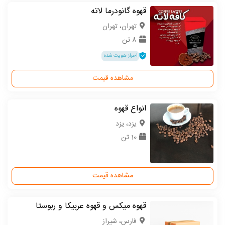
قهوه گانودرما لاته
تهران، تهران
8 تن
احراز هویت شده
مشاهده قیمت
انواع قهوه
یزد، یزد
10 تن
مشاهده قیمت
قهوه میکس و قهوه عربیکا و ربوستا
فارس، شیراز