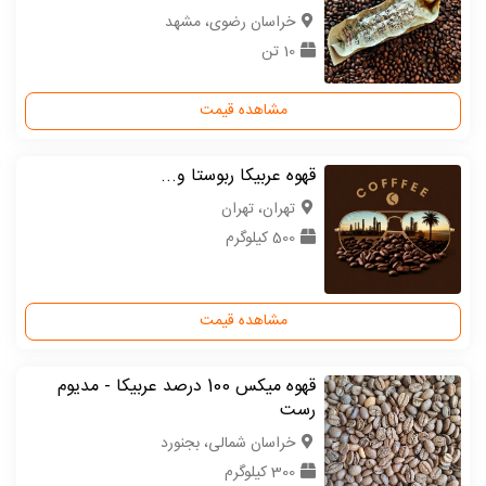
خراسان رضوی، مشهد
10 تن
مشاهده قیمت
قهوه عربیکا ربوستا و...
تهران، تهران
500 کیلوگرم
مشاهده قیمت
قهوه میکس 100 درصد عربیکا - مدیوم
رست
خراسان شمالی، بجنورد
300 کیلوگرم