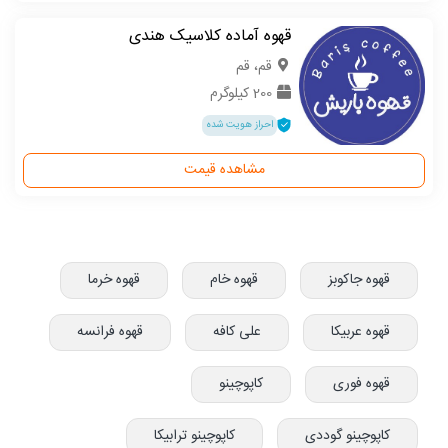
قهوه آماده کلاسیک هندی
قم، قم
200 کیلوگرم
احراز هویت شده
مشاهده قیمت
قهوه جاکوبز
قهوه خام
قهوه خرما
قهوه عربیکا
علی کافه
قهوه فرانسه
قهوه فوری
کاپوچینو
کاپوچینو گوددی
کاپوچینو ترابیکا