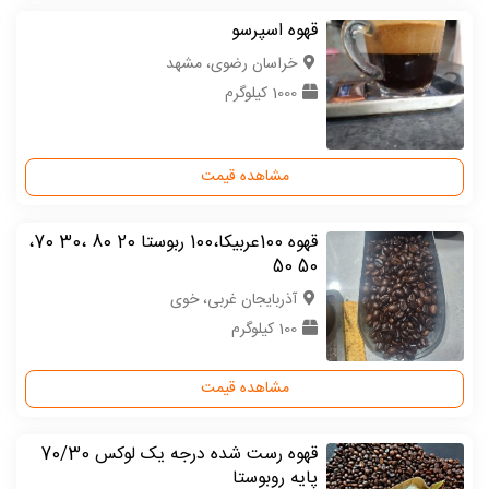
قهوه اسپرسو
خراسان رضوی، مشهد
1000 کیلوگرم
مشاهده قیمت
قهوه 100عربیکا،100 ربوستا 20 80 ،30 70،
50 50
آذربایجان غربی، خوی
100 کیلوگرم
مشاهده قیمت
قهوه رست شده درجه یک لوکس 70/30
پایه روبوستا