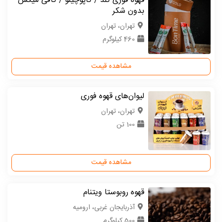
قهوه فوری گلد / کاپوچینو / کافی میکس
بدون شکر
تهران، تهران
460 کیلوگرم
مشاهده قیمت
لیوان‌های قهوه فوری
تهران، تهران
100 تن
مشاهده قیمت
قهوه روبوستا ویتنام
آذربایجان غربی، ارومیه
500 کیلوگرم