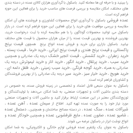
فروش فایبرگلاس
را ببینید و با حرفه ای ها معامله کنید. باسکول با گردآوری هزاران کالای عمده در دسته بندی
های مختلف، امکان مقایسه و بررسی فرصت های مناسب خرید را برای فعالین این حوزه
مهم ترین کشور های خریدار فایبرگلاس در جنوب شرق آسیا چین،
فراهم کرده است.
هند، امارات متحده عربی، تایوان و حتی در غرب آسیا آلمان و
عمده فروشی
باسکول با گردآوری انواع محصولات کشاورزی و فروشنده های آن امکان
فرانسه می باشند. ایران با توجه به تحریم ها و ممنوعیت واردات
مقایسه و بررسی موقعیت های خرید را برای فعالین این حوزه فراهم کرده است. در بازار
بسیاری از محصولات پلاستیکی و لاستیکی از کشور های همسایه
باسکول می توانید محصولات گوناگون را با هم مقایسه کرده با ثبت درخواست خرید،
بهترین فروشنده و بهترین قیمت عمده را از میان هزاران محصول با قیمت های مختلف
در حال حاضر عمده خرید خود را از طریق امارات متحده عربی که
قیمت برنج
بیابید. باسکول بازاری برای خرید و فروش عمده انواع برنج همچون
بزرگترین خریدار محصولات فایبرگلاس در جنوب شرق آسیا است
پاکستانی
قیمت برنج هندی
قیمت برنج ایرانی
خرید خرما
قیمت پسته
و
و
،
،
،
انجام می دهد. همچنین امارات متحده عربی، ایران را بزرگترین
خرید زعفران
خرید کشمش
قیمت انجیر خشک
،
،
درجه یک صادراتی و همچنین
خریدار انواع پلاستیک‌های زیست تخریب پذیر به کشور می آورد.
خرید سیب
خرید پرتقال
خرید انگور
خرید انار
خرید لیموترش
،
،
،
و
درجه یک
کشور آمریکا به عنوان بزرگترین تولیدکننده محصولات فایبرگلاس در
خرید گوجه فرنگی
خرید سیب زمینی
خرید فلفل دلمه ای
صادراتی به همراه ،
،
،
،
جنوب شرق آسیا که در حال حاضر بیشترین حجم محصولات این
خرید هویج
خرید خیار سبز
خرید سیر
،
،
درجه یک صادراتی را از بهترین فروشندگان
کشور را انواع و اقسام محصولات پلیمری تشکیل می دهد، سالانه
و کشاورزان فراهم کرده است.
تنها از طریق امارات متحده عربی مقدار قابل توجهی از نیازهای
باسکول به عنوان منبعی قابل اعتماد و تخصصی در زمینه فروش عمده، به خصوص در
کشور خود را تامین می کند. به علاوه در حال حاضر کشور امارات
دسته بندی ماشین آلات و تجهیزات صنعتی، به شما امکان می‌دهد با تولیدکنندگان و
متحده عربی بزرگترین تامین کننده اصلی محصولات فایبرگلاس در
توزیع‌کنندگان معتبر در این صنعت ارتباط برقرار کنید و ماشین آلات و تجهیزات صنعتی
سیمان عمده
آهن عمده
مورد نیاز خود را به صورت عمده تهیه کنید. اطلاع از
،
،
جنوب شرق آسیا است. چین با توجه به جمعیت بالای خود
شیرآلات عمده
سنگ عمده
دستمال عمده
،
، در دسته مصالح ساختمان و همچنین ،
بیشترین سهم را از صادرات محصولات پلاستیکی به کشور خود و
شامپو عمده
صابون عمده
مایع ظرفشویی عمده
خودکار عمده
،
،
،
و همچنین
و
جهان دارد، این کشور در سال 2013 میلادی بیش از دو سوم کل
انواع نوشت ابزار در باسکول عرضه می شوند.
تولید جهان را به خود اختصاص داد.
باسکول به عنوان یک پلتفرم عمده فروشی لوازم خانگی و الکترونیکی، به شما امکان