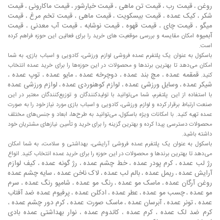
روغن
قیمت رب
قیمت تن ماهی
قیمت خیارشور
قیمت ماکارونی
قیمت
،
،
،
،
،
فایبرگلاس
شکر
کیک عمده
قیمت بیسکویت
قیمت ماهی
قیمت تخم مرغ
قیمت
،
،
،
،
،
میگو
قیمت چای
قیمت قهوه
قیمت نوشابه
قیمت آب معدنی
قیمت
،
،
،
،
،
بیشترین میزان فایبرگلاس به فروش رفته در بازار را فایبرگلاس‌های
آبمیوه
امکان مقایسه و بررسی موقعیت های خرید را برای فعالین این حوزه فراهم کرده
صنعتی به خود اختصاص می‌دهند. استفاده از فایبرگلاس در صنایع
است.
باسکول به عنوان یک پلتفرم عمده فروشی لوازم ورزشی، کادویی و اسباب بازی، به شما
مختلف، باعث افزایش ضریب امنیت استفاده از آن در ساختمان‌ها
امکان می‌دهد تا بهترین برندها و محصولات در این حوزه‌ها را برای خرید عمده انتخاب
و بنا‌ها شده است. در صورتی که قصد خرید انواع محصولات
قمقمه عمده
مچ بند عمده
دوچرخه عمده
مایو عمده
توپ عمده
کنید.
،
،
،
،
،
فایبرگلاس را دارید و نیازمند دریافت اطلاعات درباره آن هستید با
شیکر عمده
وسایل ورزشی عمده
لوازم کوهنوردی عمده
لوازم ورزشی عمده
،
،
،
ما همراه باشید تا با شما عزیزان همراه شده و راهنمای جامع خرید
با استفاده از این پلتفرم، شما می‌توانید با تولیدکنندگان و توزیع‌کنندگان معتبر در این
را به شما ارائه دهیم. از نظر شکل ظاهری می‌توان گفت که
صنعت ارتباط برقرار کرده و لوازم ورزشی، کادویی و اسباب بازی مورد نیاز خود را به صورت
فایبرگلاس‌ها در دو نوع ورقه‌ای و صاف وجود دارند. ورقه‌ای و
عمده تهیه کنید. با امکانات ویژه باسکول، می‌توانید به طرح‌ها، ابعاد و جنس‌های مختلف
صاف بودن فایبرگلاس به دلیل سطح صاف آن است ولی ورقه‌ای و
محصولات دسترسی پیدا کرده و بهترین گزینه را برای خرید و تأمین نیازهای مشتریان خود
صاف بودن آن به خاطر هسته‌ای است که در ساختار آن به کار رفته
داشته باشید.
است. در هر دو شکل یاد شده فایبرگلاس با توجه به نوع کاربرد و
باسکول به عنوان یک پلتفرم عمده فروشی آرایشی، بهداشتی و سلامت، به شما امکان
هسته به کار رفته و در واقع هر چه این هسته ریزتر و فشرده‌تر
می‌دهد تا بهترین برندها و محصولات در این حوزه را برای خرید عمده انتخاب کنید. انواع
رژ لب عمده
کرم پودر عمده
خط چشم عمده
رژ گونه عمده
کیف لوازم
،
،
،
،
باشد میزان استحکام و مقاومت آن نیز بالاتر است. علاوه بر هسته
آرایش عمده
ریمل عمده
بالم لب عمده
لاک ناخن عمده
سایه چشم عمده
،
،
،
،
در فایبرگلاس‌ها از الیاف شیشه و یا الیاف پروپیلن نیز به صورت
روغن آرگان عمده
ماسک مو عمده
رنگ مو عمده
شامپو رنگ عمده
سرم
،
،
،
،
مستقیم در ترکیب آن استفاده شده که در نتیجه مقاومت و
مو عمده
چسب مو عمده
عطر عمده
ادکلن عمده
پرفیوم عمده
ضد آفتاب
،
،
،
،
استحکام فایبرگلاس در برابر عوامل خارجی از جمله اشعه خورشید
عمده
تونر عمده
آبرسان عمده
ماسک صورت عمده
کرم دور چشم عمده
،
،
،
،
،
و دیگر موارد افزایش می یابد. برای اطلاع از آخرین قیمت روز و
کرم ضد لک عمده
کرم عمده
کاندوم عمده
نوار بهداشتی عمده
بادی
،
،
،
همچنین ارتباط مستقیم با تامین کنندگان فایبرگلاس می توانید از