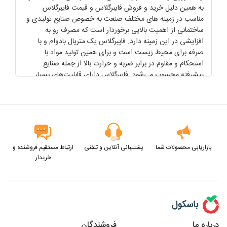
به همین دلیل خرید و فروش فایبرگلاس و قیمت فایبرگلاس
مناسب در زمینه های مختلف صنعت به خصوص صنایع تولیدی و
ساختمانی از اهمیت بالایی برخوردار است که مصرف رو به
افزایشی در این زمینه دارد. فایبرگلاس یک متریال بادوام و با
صرفه برای محیط زیست است و برای همین تولید مواد با
استحکام و مقاوم در برابر ضربه و حرارت بالا از جمله صنایع
پیشرفته محسوب می‌شود. فایبرگلاس دارای قابلیت‌های بسیار
زیادی است که در این مقاله سعی کرده‌ایم تا به بررسی کاربردهای
فایبرگلاس در صنایع مختلف و انواع مختلف مصالح کامپوزیتی و
کاربردهای فایبرگلاس بپردازیم و مزایا و معایب آن را به تفصیل به
خواننده معرفی کنیم و در آینده به آنها بپردازیم. در این مقاله سعی
کرده‌ایم تا به بررسی انواع فایبرگلاس در ساخت و ساز و کاربرد‌های
آن و همچنین صنایع مختلف فایبرگلاس بپردازیم و در آینده نیز
بازاریابی محصولات شما
پشتیبانی آنلاین و تلفنی
ارتباط مستقیم فروشنده و
بیشتر با این متریال آشنا خواهیم شد. همچنین ما در این مقاله
خریدار
قصد داریم شما را با مصالح کامپوزیتی آشنا کنیم و در آینده با
کاربردهای بیشتری که این مصالح دارند شما را بیشتر آشنا خواهیم
کرد. برای این منظور ما قصد داریم تا مطالب بیشتری را در این
زمینه به خوانندگان عزیز و علاقه مند به آن معرفی کنیم و در ادامه
نیز به سایر موارد مرتبط با این متریال نیز خواهیم پرداخت.
قیمت فایبرگلاس
درباره ما
فروشندگان