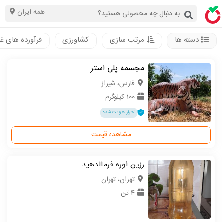
همه ایران
دسته ها
مرتب سازی
کشاورزی
فرآورده های غ
مجسمه پلی استر
فارس، شیراز
100 کیلوگرم
احراز هویت شده
مشاهده قیمت
رزین اوره فرمالدهید
تهران، تهران
4 تن