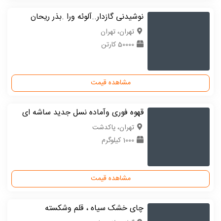
نوشیدنی گازدار..آلوئه ورا .بذر ریحان
تهران، تهران
50000 کارتن
مشاهده قیمت
قهوه فوری وآماده نسل جدید ساشه ای
تهران، پاکدشت
1000 کیلوگرم
مشاهده قیمت
چای خشک سیاه ، قلم وشکسته