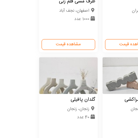
ظرف مسی قلم زنی
ران
اصفهان، نجف آباد
1000 عدد
هده قیمت
مشاهده قیمت
راکشی
گلدان پافیلی
نجان
زنجان، زنجان
40 عدد