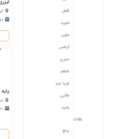
لیزری
فلفل
الب
50 عد
شوید
ملون
کرفس
سبزی
شلغم
لوبیا سبز
پایه 
طالبی
اص
بامیه
20 عدد
غلات
برنج