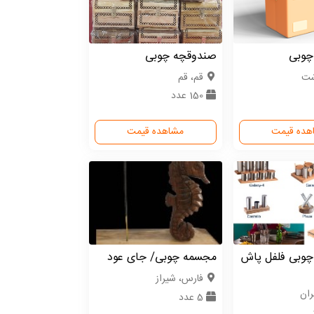
چوبی
صندوقچه چوبی
شت
قم، قم
150 عدد
هده قیمت
مشاهده قیمت
وبی فلفل پاش
مجسمه چوبی/ جای عود
فارس، شیراز
ران
5 عدد