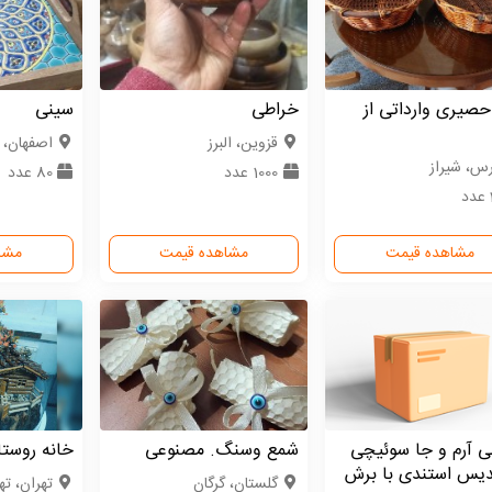
صیری وارداتی از
خراطی
سینی
قزوین، البرز
اصفهان، 
رس، شیراز
1000 عدد
80 عدد
مشاهده قیمت
مشاهده قیمت
مشا
ی آرم و جا سوئیچی
شمع وسنگ. مصنوعی
خانه روستا
دیس استندی با برش
گلستان، گرگان
تهران، ته