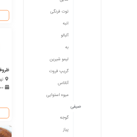
توت فرنگی
انبه
آلبالو
به
لیمو شیرین
ظروف
گریپ فروت
ته
آناناس
100 ع
میوه استوایی
صیفی
گوجه
پیاز