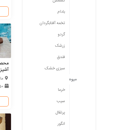
کشمش
بادام
تخمه آفتابگردان
گردو
زرشک
فندق
محصو
سبزی خشک
آشپز
ماز
میوه
150 
خرما
سیب
پرتقال
انگور