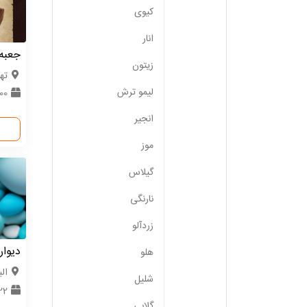
کیوی
انار
جعبه
زیتون
ته
لیمو ترش
1000
انجیر
موز
گیلاس
نارنگی
زردآلو
دیوار
هلو
الب
شلیل
22 عد
گلابی