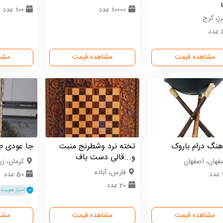
10000 عدد
100 عدد
رز، کرج
د
مشاهده قیمت
مشاهده قیمت
مشا
هنگ درام باروک
تخته نرد وشطرنج منبت
جا عودی طر
و...قالی دست باف
فهان، اصفهان
كرمان، زر
فارس، آباده
50 عدد
20 عدد
احراز هویت 
مشاهده قیمت
مشاهده قیمت
مشا