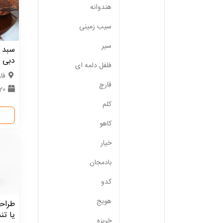
هندوانه
سیب زمینی
سیر
سبد ح
دبی
فلفل دلمه ای
فا
قارچ
20 عدد
کلم
کاهو
خیار
بادمجان
کدو
هویج
طراح
یا تن
خربزه