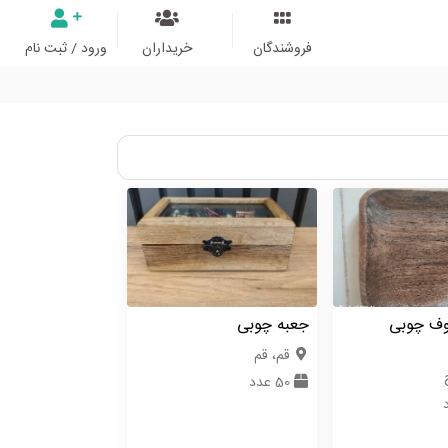
فروشندگان
خریداران
ورود / ثبت نام
وف چوبی
جعبه چوبی
قم، قم
50 عدد