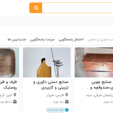
 سازی بر اساس :
احتمال پاسخگویی
سرعت پاسخگویی
جدیدترین ها
 صنایع چوبی
صنایع دستی دکوری و
ظرف و ظر
ی،صندوقچه و...
تزیینی و کاربردی
روستیک
ربایجان شرقی، مرند
فارس، شیراز
البرز، کرج
 عدد
100 عدد
5000 عدد
احراز هویت شده