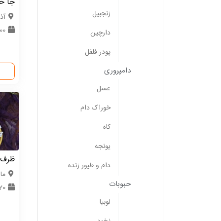
جا خ
زنجبیل
آذ
1000
دارچین
پودر فلفل
دامپروری
عسل
خوراک دام
کاه
یونجه
ظرف 
دام و طیور زنده
ما
حبوبات
20 عدد
لوبیا