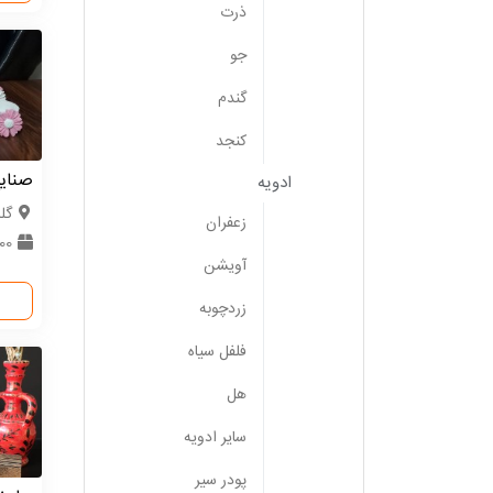
ذرت
جو
گندم
کنجد
صنای
ادویه
گل
زعفران
000
آویشن
زردچوبه
فلفل سیاه
هل
سایر ادویه
پودر سیر