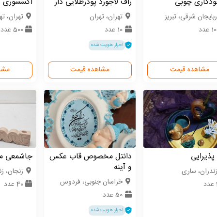
ودکاری چوبی
راف لاجورد پودرطلایی دار
اکسسوری
ربایجان شرقی، تبریز
تهران، تهران
تهران، ته
 عدد
10 عدد
500 عدد
احراز هویت شده
مشاهده قیمت
مشاهده قیمت
مشا
پذیرایی
دانتل مخصوص قاب عکس
جاشمعی م
و آینه
زندران، ساری
زنجان، ز
خراسان جنوبی، فردوس
40 عدد
50 عدد
احراز هویت شده