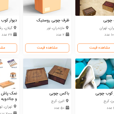
 چوبی
ظرف چوبی روستیک
دیوار کوب 
ران، تهران
مازندران، نور
گیلان، ر
 عدد
2 عدد
27 عدد
مشاهده قیمت
مشاهده قیمت
مشا
 کوب چوبی
باکس چوبی
نمک پاش چ
و جاادویه
رز، کرج
البرز، کرج
تهران، ته
د
50 عدد
2000 عدد