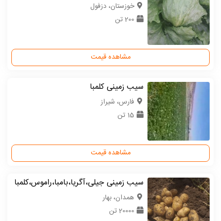
خوزستان، دزفول
200 تن
مشاهده قیمت
سیب زمینی کلمبا
فارس، شیراز
15 تن
مشاهده قیمت
سیب زمینی جیلی،آگریا،بامبا،راموس،کلمبا
همدان، بهار
20000 تن