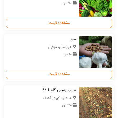
50 تن
مشاهده قیمت
سیر
خوزستان، دزفول
10 تن
مشاهده قیمت
سیب زمینی کلمبا 99
همدان، کبودر آهنگ
30 تن