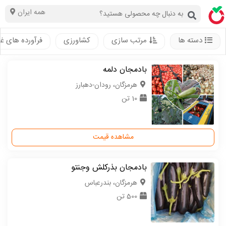
همه ایران
دسته ها
مرتب سازی
کشاورزی
فرآورده های غ
بادمجان دلمه
هرمزگان، رودان-دهبارز
10 تن
مشاهده قیمت
بادمجان بذرکلش وجنتو
هرمزگان، بندرعباس
500 تن