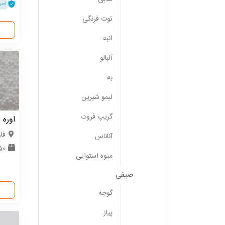
احر
توت فرنگی
انبه
آلبالو
به
لیمو شیرین
گریپ فروت
اوره 
فا
آناناس
50 ت
میوه استوایی
صیفی
گوجه
پیاز