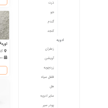
ذرت
جو
گندم
کنجد
ادویه
اوره46درصد ترکمنستان
زعفران
گل
000
آویشن
زردچوبه
فلفل سیاه
هل
سایر ادویه
پودر سیر