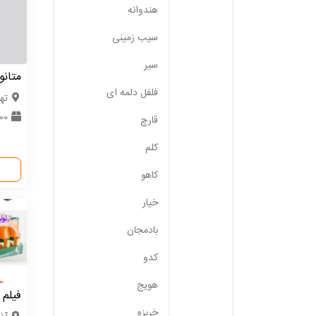
هندوانه
سیب زمینی
سیر
متانو
فلفل دلمه ای
ته
0000
قارچ
کلم
کاهو
خیار
بادمجان
کدو
هویج
فیلم
خربزه