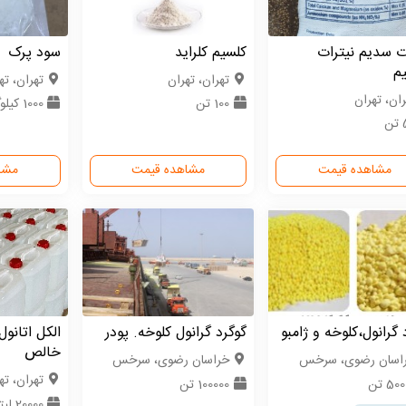
ت سدیم نیترات
کلسیم کلراید
سود پرک
م
تهران، تهران
تهران، ته
ران، تهران
100 تن
1000 کیلوگرم
ن
مشاهده قیمت
مشاهده قیمت
مشا
 گرانول،کلوخه و ژامبو
گوگرد گرانول کلوخه. پودر
خالص
اسان رضوی، سرخس
خراسان رضوی، سرخس
تهران، ته
50 تن
100000 تن
20000 لیتر