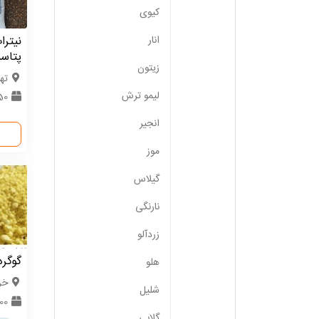
کیوی
نیترا
انار
پتاسی
زیتون
ته
لیمو ترش
50 ت
انجیر
موز
گیلاس
نارنگی
زردآلو
گوگرد
هلو
خر
شلیل
000
گلابی