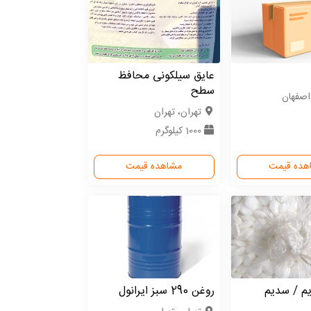
عایق سیلکونی محافظ
سطح
اصفهان
تهران، تهران
1000 کیلوگرم
هده قیمت
مشاهده قیمت
یم / سدیم
روغن 290 سبز ایرانول