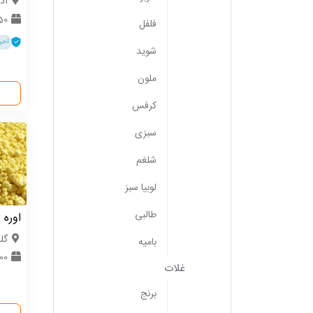
آذ
50 ت
فلفل
احر
شوید
ملون
کرفس
سبزی
شلغم
لوبیا سبز
طالبی
اوره 46 درصد
گل
بامیه
000
غلات
برنج