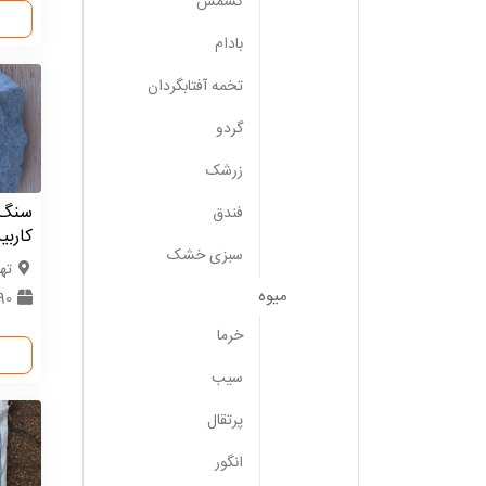
کشمش
بادام
تخمه آفتابگردان
گردو
زرشک
سنگ ک
فندق
کاربی
سبزی خشک
ته
میوه
90 تن
خرما
سیب
پرتقال
انگور