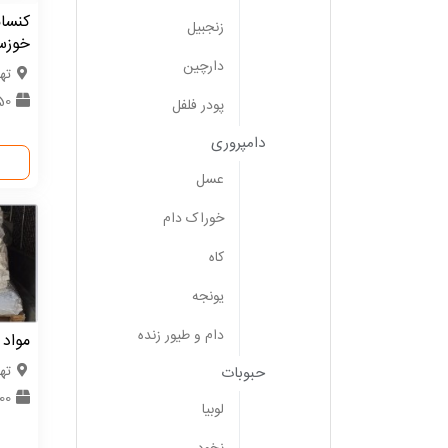
کنسان
زنجبیل
خوزس
دارچین
ته
150 کیل
پودر فلفل
دامپروری
عسل
خوراک دام
کاه
یونجه
دام و طیور زنده
مواد 
ته
حبوبات
500 کی
لوبیا