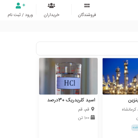
فروشندگان
خریداران
ورود / ثبت نام
نزین
اسید کلریدریک 30درصد
 کرمانشاه
قم، قم
100 تن
شده