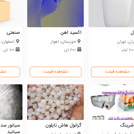
ل
اکسید اهن
صنعتی
ران، تهران
خوزستان، اهواز
اصفهان، 
1 لیتر
200 تن
100 تن
مشاهده قیمت
مشاهده قیمت
مشا
 شرینگ
گرانول هاش نایلون
سیانور سد
سیانید