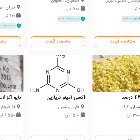
ربایجان شرقی، تبریز
اصفهان، اصفهان
تهران، ته
ن
500 تن
100 تن
از هویت شده
احراز هویت شده
احراز هویت 
مشاهده قیمت
مشاهده قیمت
مشا
اکسی آمینو تریازین
بایو اگزالا
ستان، گرگان
فارس، شیراز
آذربایجان
30 تن
1500 تن
550 کیلوگرم