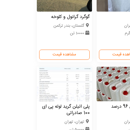
گوگرد گرانول و کلوخه
ران
گلستان، بندر ترکمن
10000 تن
هده قیمت
مشاهده قیمت
الکل اتانول 96 درصد
پلی اتیلن گرید لوله پی ای
100 صادراتی
ران
تهران، تهران
50000 تن