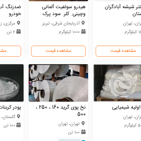
تر شیشه آبادگران
هیدرو سولفیت آلمانی
ضدزنگ آ
تان
وچینی. کلر. سود پرک
خودرو
ران، تهران
آذربایجان شرقی، تبریز
مركزی، زر
وگرم
1000 کیلوگرم
2 تن
مشاهده قیمت
مشاهده قیمت
مشا
اولیه شیمیایی
نخ پوی گرید 160 ، 250 ،
پودر کربنا
500
ران، تهران
گلستان، 
تهران، تهران
لوگرم
100 تن
100 تن