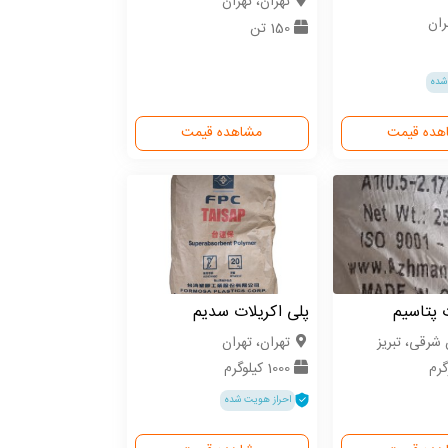
تهران، تهران
ران
150 تن
شده
هده قیمت
مشاهده قیمت
ت پتاسیم
پلی اکریلات سدیم
 شرقی، تبریز
تهران، تهران
1000 کیلوگرم
احراز هویت شده