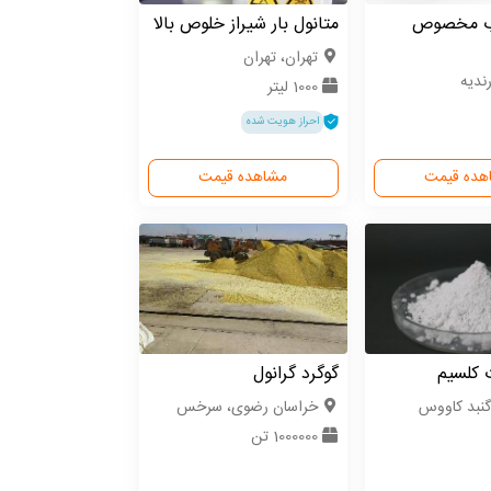
ب مخصوص
متانول بار شیراز خلوص بالا
تهران، تهران
ندیه
1000 لیتر
احراز هویت شده
هده قیمت
مشاهده قیمت
ت کلسیم
گوگرد گرانول
گنبد کاووس
خراسان رضوی، سرخس
1000000 تن