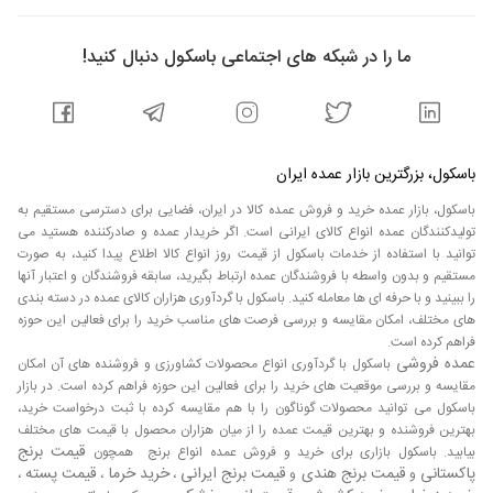
امتداد نوار چسب‌های معمولی قرار دارند و برای اتصال قطعه
مورد نظر مورد استفاده قرار می‌گیرند. چسب نواری در بسته‌های
ما را در شبکه های اجتماعی باسکول دنبال کنید!
12 تایی، 20 تایی و 50 تایی، انواع مختلف چسب‌های صنعتی
هستند. امروزه بیشترین چسب مورد استفاده برای چسباندن
قطعات چوبی، پلاستیک، و غیره چسب های نواری هستند. این
چسب ها در بسته های 4 تایی، 5 تایی و 10 تایی و غیره تولید
می‌شوند. چسب های حرارتی چسب هایی هستند که در اثر
باسکول، بزرگترین بازار عمده ایران
نیروی زیاد و حرارت شکل می‌گیرند و به صورت مایع می‌باشند که
باسکول، بازار عمده خرید و فروش عمده کالا در ایران، فضایی برای دسترسی مستقیم به
چسب های حرارتی مینامند.
فروش چسب
تولیدکنندگان عمده انواع کالای ایرانی است. اگر خریدار عمده و صادرکننده هستید می
توانید با استفاده از خدمات باسکول از قیمت روز انواع کالا اطلاع پیدا کنید، به صورت
مستقیم و بدون واسطه با فروشندگان عمده ارتباط بگیرید، سابقه فروشندگان و اعتبار آنها
مهم ترین کشور های خریدار چسب ایران از جمله ترکیه می باشند،
را ببینید و با حرفه ای ها معامله کنید. باسکول با گردآوری هزاران کالای عمده در دسته بندی
که بیشترین تقاضا برای خرید چسب در ایران از این کشور ها به
های مختلف، امکان مقایسه و بررسی فرصت های مناسب خرید را برای فعالین این حوزه
ویژه ترکیه می باشد و این کشور ها به دلیل موقعیت جغرافیایی
فراهم کرده است.
که در ترکیه واقع شده اند، یکی از کشورهایی می باشند که
عمده فروشی
باسکول با گردآوری انواع محصولات کشاورزی و فروشنده های آن امکان
بیشترین نیاز به چسب را به ایران دارند. چسب بتن بر پایه
مقایسه و بررسی موقعیت های خرید را برای فعالین این حوزه فراهم کرده است. در بازار
سیمان بوده و از نظر شیمیایی، فیزیکی و مکانیکی آن را با سیمان
باسکول می توانید محصولات گوناگون را با هم مقایسه کرده با ثبت درخواست خرید،
بهترین فروشنده و بهترین قیمت عمده را از میان هزاران محصول با قیمت های مختلف
مشابه می‌کند. بتن را می‌توان در ساخت انواع بتن کاربرد دارد. به
قیمت برنج
بیابید. باسکول بازاری برای خرید و فروش عمده انواع برنج همچون
عنوان مثال، می‌توان ملات سیمان را در ساخت آجر استفاده کرد.
پاکستانی
قیمت برنج هندی
قیمت برنج ایرانی
خرید خرما
قیمت پسته
و
و
،
،
،
چسب بتن را می‌توان در ساخت قالب‌های فلزی، قالب‌های پیش