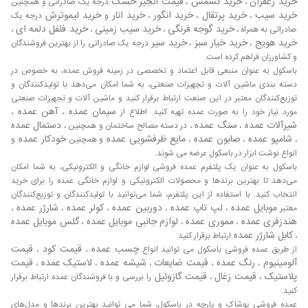
خرید زعفران
خرید کشمش
قیمت انجیر خشک
،
،
درجه یک صادراتی و همچنین
ساخته، بتن، کاشی، موزاییک، پوشش‌های ساختمانی، قطعات
خرید سیب
خرید پرتقال
خرید انگور
خرید انار
خرید لیموترش
،
،
،
و
درجه یک
بتنی، قطعات بتنی پیش ساخته، و غیره به کار برد. چسب بتن را
خرید گوجه فرنگی
خرید سیب زمینی
خرید فلفل دلمه ای
صادراتی به همراه ،
،
،
،
در ساخت انواع ملات‌های سیمانی یا گچی می‌توان به کار برد.
خرید هویج
خرید خیار سبز
خرید سیر
،
،
درجه یک صادراتی را از بهترین فروشندگان
ملات سیمان می‌تواند به عنوان یک چسب سیمانی خشک به کار
و کشاورزان فراهم کرده است.
رود یا ملات گچ می‌تواند به صورت خمیر سیمان به کار رود. در
باسکول به عنوان منبعی قابل اعتماد و تخصصی در زمینه فروش عمده، به خصوص در
چسب بتن، میزان غلظت چسب تعیین کننده است.
دسته بندی ماشین آلات و تجهیزات صنعتی، به شما امکان می‌دهد با تولیدکنندگان و
انواع چسب
توزیع‌کنندگان معتبر در این صنعت ارتباط برقرار کنید و ماشین آلات و تجهیزات صنعتی
سیمان عمده
آهن عمده
مورد نیاز خود را به صورت عمده تهیه کنید. اطلاع از
،
،
شیرآلات عمده
سنگ عمده
دستمال عمده
،
، در دسته مصالح ساختمان و همچنین ،
مهم ترین بازار چسب مصرفی ، بازار چسب تهران می باشد در
شامپو عمده
صابون عمده
مایع ظرفشویی عمده
خودکار عمده
،
،
،
و همچنین
و
حال حاضر بیش از 75 درصد بازار چسب مصرفی از بازار تهران
انواع نوشت ابزار در باسکول عرضه می شوند.
تهیه می شود که عمده مواد اولیه تهیه چسب در تهران ، چسب
باسکول به عنوان یک پلتفرم عمده فروشی لوازم خانگی و الکترونیکی، به شما امکان
های پایه سیمانی و چسب های مخصوص چسباندن لاستیک می
می‌دهد تا بهترین برندها و محصولات الکترونیکی و لوازم خانگی عمده را برای خرید
باشد. چسبهای مصرفی در صنایع خودرو سازی ، صنایع فولاد ،
انتخاب کنید. با استفاده از این پلتفرم، شما می‌توانید با تولیدکنندگان و توزیع‌کنندگان
صنایع شیمیایی ، صنایع نساجی ، و بسیاری از صنایع دیگر با توجه
موبایل عمده
لپ تاپ عمده
دوربین عمده
کولر عمده
شارژر عمده
معتبر
،
،
،
،
،
به مصرف بالای چسب در این صنایع از کیفیت و قیمت بالاتری
هندزفری عمده
مموری عمده
لوازم جانبی موبایل عمده
گلس موبایل عمده
،
،
،
نسبت به سایر مواد افزودنی برخوردار است. به طور معمول از
کابل شارژر عمده
،
ارتباط برقرار کنید.
چسب عمده
قیمت کود
قیمت
چسب های پایه سیمانی و چسب های پودری استفاده می شود
از طریق عمده فروشی باسکول می توانید انواع
،
،
آلومینیوم
رنگ عمده
قیمت ضایعات
شیشه عمده
لاستیک عمده
قیمت
،
،
،
،
،
که کاربرد این نوع چسب در صنایعی مانند تولید قطعات مختلف
پلاستیک
قیمت زغال
قیمت گازوئیل
،
،
را بررسی و با فروشندگان عمده ارتباط برقرار
ماشین آلات مانند درب و پنجره و غیره می باشد. این چسب ها از
کنید.
استحکام مکانیکی و استحکام کششی بیشتری نسبت به چسب
عمده فروشی پوشاک و پارچه در باسکول، شما می توانید بهترین برندها و مدل‌های