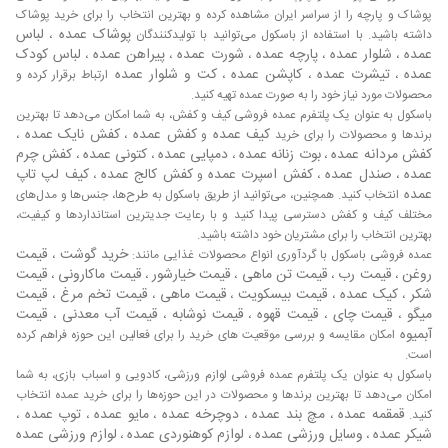
های پایه سیمانی برخوردار هستند. چسب های پودری با توجه به
پوشاک و پارچه را از سراسر ایران مشاهده کرده و بهترین انتخاب را برای خرید پوشاک
دارا بودن مقدار قابل توجهی آلومین در ساختار خود و همچنین
پوشاک عمده
لباس
داشته باشید. با استفاده از باسکول می‌توانید با تولیدکنندگان
،
دارا بودن میزان بسیار ناچیزی سدیم در ساختار خود خواص
عمده
شلوار عمده
پارچه عمده
شورت عمده
پیراهن عمده
لباس کودک
،
،
،
،
،
چسبندگی قابل توجهی را دارا می باشند. در صورت عدم وجود این
عمده
تیشرت عمده
کاپشن عمده
کت و شلوار عمده
،
،
،
ارتباط برقرار کرده و
خصوصیات خواص مکانیکی این چسب ها تحت تاثیر قرار گرفته و
محصولات مورد نیاز خود را به صورت عمده تهیه کنید.
شکننده می شوند. در این پژوهش سعی شده است تا به بررسی
باسکول به عنوان یک پلتفرم عمده فروشی کیف و کفش، به شما امکان می‌دهد تا بهترین
کیف عمده
کفش عمده
کفش نایک عمده
کاربرد این نوع چسب ها در صنعت خودروسازی پرداخته است.
برندها و محصولات را برای خرید
و
،
،
لیست قیمت چسب
کفش مردانه عمده
بوت زنانه عمده
دمپایی عمده
کتونی عمده
کفش چرم
،
،
،
،
عمده
صندل عمده
کفش اسپرت عمده
کفش کالج عمده
کیف لپ تاپ
،
،
و
،
عمده
انتخاب کنید. همچنین، می‌توانید از طریق باسکول به طرح‌ها، جنس‌ها و مدل‌های
بیشترین میزان چسب و چسب تولید شده در دنیا و در ایران را
مختلف کیف و کفش دسترسی پیدا کنید و با رعایت جدیترین استانداردها و کیفیت،
محصولات پتروشیمی تشکیل می‌دهند. چسب‌های اپوکسی نیز به
بهترین انتخاب را برای مشتریان خود داشته باشید.
عنوان چسب‌های ساختمانی به خصوص چسب‌های اپوکسی بتن و
خرید گوشت
قیمت
عمده فروشی باسکول با گردآوری انواع محصولات غذایی مانند:
،
چسب اپوکسی چوب به کار می‌رود. چسب اپوکسی محصولی
روغن
قیمت رب
قیمت تن ماهی
قیمت خیارشور
قیمت ماکارونی
قیمت
،
،
،
،
،
است که برای چسباندن ورق‌های روغنی در سازه‌ها استفاده
شکر
کیک عمده
قیمت بیسکویت
قیمت ماهی
قیمت تخم مرغ
قیمت
،
،
،
،
،
میشود و برای هر متر از آن 2 گرم رزین اپوکسی و 10 گرم هاردنر
میگو
قیمت چای
قیمت قهوه
قیمت نوشابه
قیمت آب معدنی
قیمت
،
،
،
،
،
نیاز است. برای چسباندن انواع پی وی سی، کاشی و سرامیک،
آبمیوه
امکان مقایسه و بررسی موقعیت های خرید را برای فعالین این حوزه فراهم کرده
سنگ، سرامیک، بلوک و غیره در سازه‌ها، از چسب‌های ساختمانی
است.
باسکول به عنوان یک پلتفرم عمده فروشی لوازم ورزشی، کادویی و اسباب بازی، به شما
که به نام چسب کاشی و سرامیک معروف است. با قیمت مناسب
امکان می‌دهد تا بهترین برندها و محصولات در این حوزه‌ها را برای خرید عمده انتخاب
و کیفیت مرغوب عرضه میشود. چسب کاشی و سرامیک چسب
قمقمه عمده
مچ بند عمده
دوچرخه عمده
مایو عمده
توپ عمده
کنید.
،
،
،
،
،
کاشی و سرامیک نوعی چسب است که به صورت پودر تولید
شیکر عمده
وسایل ورزشی عمده
لوازم کوهنوردی عمده
لوازم ورزشی عمده
،
،
،
می‌شود، چسبندگی مناسبی برای چسباندن کاشی و سرامیک دارد