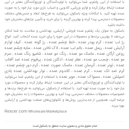
با استفاده از این پلتفرم، شما می‌توانید با تولیدکنندگان و توزیع‌کنندگان معتبر در این
و یکی از بهترین چسب‌ها جهت چسباندن کاشی و سرامیک
صنعت ارتباط برقرار کرده و لوازم ورزشی، کادویی و اسباب بازی مورد نیاز خود را به صورت
می‌باشد. چسب‌های کاشی و سرامیک در دو نوع چسبی که از
عمده تهیه کنید. با امکانات ویژه باسکول، می‌توانید به طرح‌ها، ابعاد و جنس‌های مختلف
مواد پلیمری و یا سرامیکی تولید می‌شوند، چسب‌های مایع یا
محصولات دسترسی پیدا کرده و بهترین گزینه را برای خرید و تأمین نیازهای مشتریان خود
چسب‌های خمیری در بازار موجود هستند. برای اطلاع از آخرین
داشته باشید.
قیمت روز و همچنین ارتباط مستقیم با تامین کنندگان چسب می
باسکول به عنوان یک پلتفرم عمده فروشی آرایشی، بهداشتی و سلامت، به شما امکان
توانید از وبسایت و اپلیکیشن باسکول استفاده کنید. باسکول به
می‌دهد تا بهترین برندها و محصولات در این حوزه را برای خرید عمده انتخاب کنید. انواع
رژ لب عمده
کرم پودر عمده
خط چشم عمده
رژ گونه عمده
کیف لوازم
،
،
،
،
عنوان بزرگترین مرجع خرید و فروش عمده ایران، این امکان را در
آرایش عمده
ریمل عمده
بالم لب عمده
لاک ناخن عمده
سایه چشم عمده
،
،
،
،
اختیار خریداران و فروشندگان قرار داده است تا بدون دخالت
روغن آرگان عمده
ماسک مو عمده
رنگ مو عمده
شامپو رنگ عمده
سرم
،
،
،
،
واسطه های متعدد با یکدیگر به صورت مستقیم ارتباط برقرار کرده
مو عمده
چسب مو عمده
عطر عمده
ادکلن عمده
پرفیوم عمده
ضد آفتاب
،
،
،
،
و نسبت به خرید یا فروش محصول مورد نظر خود اقدام کنند.
عمده
تونر عمده
آبرسان عمده
ماسک صورت عمده
کرم دور چشم عمده
،
،
،
،
،
برای اطلاع از قیمت محصول مورد نظر خود نیز می توانید بعد از
کرم ضد لک عمده
کرم عمده
کاندوم عمده
نوار بهداشتی عمده
بادی
،
،
،
ثبت نام در سایت باسکول
یا
نصب اپلیکیشن باسکول
با
اسپلش عمده
مسواک عمده
موبر عمده
،
،
با استفاده از این پلتفرم، شما می‌توانید
فروشندگان عمده تماس برقرار کرده و نسبت به استعلام قیمت کالا
با تولیدکنندگان و توزیع‌کنندگان معتبر در این صنعت ارتباط برقرار کرده و محصولات مورد
اقدام کنید. چگونه بهترین تامین کنندگان چسب را پیدا کنیم؟ با
نیاز خود را به صورت عمده تهیه کنید. با استفاده از باسکول، می‌توانید به طرح‌ها، برندها و
استفاده از بازار عمده باسکول می توانید به راحتی با تعداد زیادی
خصوصیات محصولات مختلف دسترسی پیدا کنید و بهترین محصولات را به مشتریان خود
از تامین کننده چسب درجه یک به صورت مستقیم و بدون واسطه
عرضه کنید، همچنین از جدیدترین روش‌ها و تکنولوژی‌های صنعت بهداشتی و آرایشی
بهره ببرید.
ارتباط برقرار کنید. بهترین راه برای خرید چسب مستقیم و با
Rexcer.com
Wholesale Marketplace
بهترین قیمت از تامین کنندگان چیست؟ بازار باسکول امکان ارتباط
شما با هزاران فروشنده را فراهم کرده است و شما می توانید به
راحتی نسبت به خرید چسب اقدام کنید. آیا تامین کنندگان
تمام حقوق مادی و معنوی سایت متعلق به باسکول است.