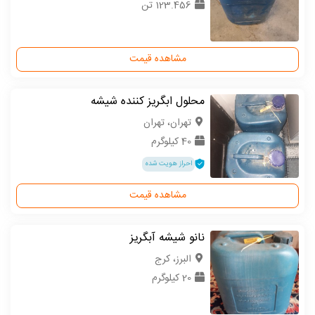
123.456 تن
مشاهده قیمت
محلول ابگریز کننده شیشه
تهران، تهران
40 کیلوگرم
احراز هویت شده
مشاهده قیمت
نانو شیشه آبگریز
البرز، کرج
20 کیلوگرم