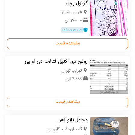
گرانول پریل
فارس، شیراز
200000 تن
احراز هویت شده
مشاهده قیمت
روغن دی اکتیل فتالات دی او پی
تهران، تهران
9.999 تن
مشاهده قیمت
محلول نانو آهن
گلستان، گنبد کاووس