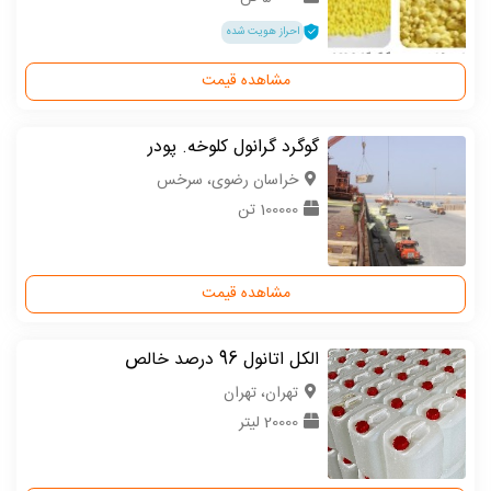
احراز هویت شده
مشاهده قیمت
گوگرد گرانول کلوخه. پودر
خراسان رضوی، سرخس
100000 تن
مشاهده قیمت
الکل اتانول 96 درصد خالص
تهران، تهران
20000 لیتر