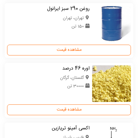
روغن 290 سبز ایرانول
تهران، تهران
150 تن
مشاهده قیمت
اوره 46 درصد
گلستان، گرگان
30000 تن
مشاهده قیمت
اکسی آمینو تریازین
فارس، شیراز