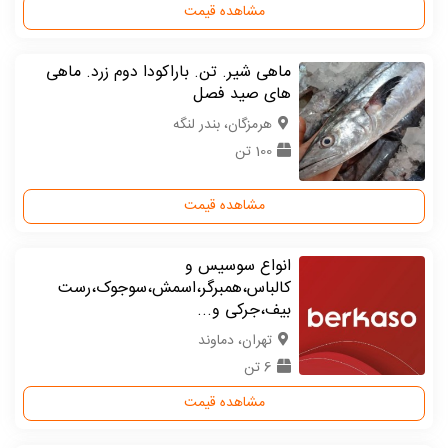
مشاهده قیمت
ماهی شیر. تن. باراکودا دوم زرد. ماهی
های صید فصل
هرمزگان، بندر لنگه
100 تن
مشاهده قیمت
انواع سوسیس و
کالباس،همبرگر،اسمش،سوجوک،رست
بیف،جرکی و...
تهران، دماوند
6 تن
مشاهده قیمت