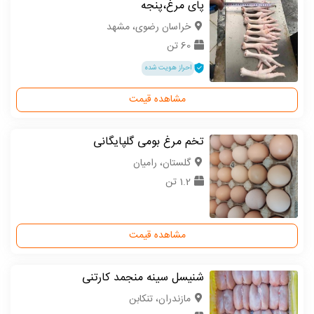
پای مرغ،پنجه
خراسان رضوی، مشهد
60 تن
احراز هویت شده
مشاهده قیمت
تخم مرغ بومی گلپایگانی
گلستان، رامیان
1.2 تن
مشاهده قیمت
شنیسل سینه منجمد کارتنی
مازندران، تنکابن