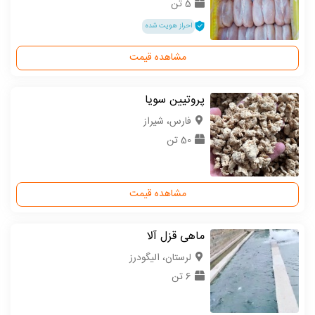
5 تن
احراز هویت شده
مشاهده قیمت
پروتیین سویا
فارس، شیراز
50 تن
مشاهده قیمت
ماهی قزل آلا
لرستان، الیگودرز
6 تن