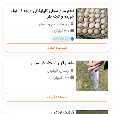
تخم مرغ محلی گلپایگانی درجه 1 . نوک
خورده و ترک دار
خراسان رضوی، نیشابور
500 کیلوگرم
احراز هویت شده
مشاهده قیمت
ماهی قزل آلا نژاد فرانسوی
لرستان، الیگودرز
1000 کیلوگرم
مشاهده قیمت
گوشت اردک