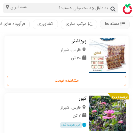
همه ایران
دسته ها
مرتب سازی
کشاورزی
فرآورده های غ
پروتئینی
فارس، شیراز
20 تن
مشاهده قیمت
فروشنده ویژه
کپور
فارس، شیراز
2 تن
احراز هویت شده