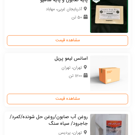
پایه صابون و پایه شامپو
آذربایجان غربی، مهاباد
50 تن
مشاهده قیمت
اسانس لیمو پریل
تهران، تهران
1200 تن
مشاهده قیمت
روغن آب صابون/روغن حل شونده/کمرد/
جاجرود/ سیاه سنگ
تهران، پردیس