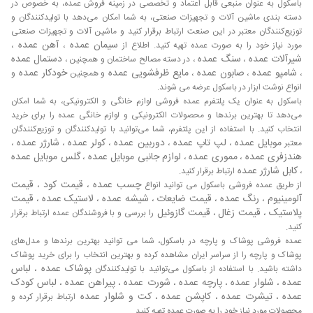
باسکول به عنوان منبعی قابل اعتماد و تخصصی در زمینه فروش عمده، به خصوص در
دسته بندی ماشین آلات و تجهیزات صنعتی، به شما امکان می‌دهد با تولیدکنندگان و
توزیع‌کنندگان معتبر در این صنعت ارتباط برقرار کنید و ماشین آلات و تجهیزات صنعتی
سیمان عمده
آهن عمده
مورد نیاز خود را به صورت عمده تهیه کنید. اطلاع از
،
،
شیرآلات عمده
سنگ عمده
دستمال عمده
،
، در دسته مصالح ساختمان و همچنین ،
شامپو عمده
صابون عمده
مایع ظرفشویی عمده
خودکار عمده
،
،
،
و همچنین
و
انواع نوشت ابزار در باسکول عرضه می شوند.
باسکول به عنوان یک پلتفرم عمده فروشی لوازم خانگی و الکترونیکی، به شما امکان
می‌دهد تا بهترین برندها و محصولات الکترونیکی و لوازم خانگی عمده را برای خرید
انتخاب کنید. با استفاده از این پلتفرم، شما می‌توانید با تولیدکنندگان و توزیع‌کنندگان
موبایل عمده
لپ تاپ عمده
دوربین عمده
کولر عمده
شارژر عمده
معتبر
،
،
،
،
،
هندزفری عمده
مموری عمده
لوازم جانبی موبایل عمده
گلس موبایل عمده
،
،
،
کابل شارژر عمده
،
ارتباط برقرار کنید.
چسب عمده
قیمت کود
قیمت
از طریق عمده فروشی باسکول می توانید انواع
،
،
آلومینیوم
رنگ عمده
قیمت ضایعات
شیشه عمده
لاستیک عمده
قیمت
،
،
،
،
،
پلاستیک
قیمت زغال
قیمت گازوئیل
،
،
را بررسی و با فروشندگان عمده ارتباط برقرار
کنید.
عمده فروشی پوشاک و پارچه در باسکول، شما می توانید بهترین برندها و مدل‌های
پوشاک و پارچه را از سراسر ایران مشاهده کرده و بهترین انتخاب را برای خرید پوشاک
پوشاک عمده
لباس
داشته باشید. با استفاده از باسکول می‌توانید با تولیدکنندگان
،
عمده
شلوار عمده
پارچه عمده
شورت عمده
پیراهن عمده
لباس کودک
،
،
،
،
،
عمده
تیشرت عمده
کاپشن عمده
کت و شلوار عمده
،
،
،
ارتباط برقرار کرده و
محصولات مورد نیاز خود را به صورت عمده تهیه کنید.