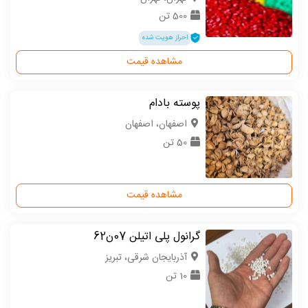
500 تن
احراز هویت شده
مشاهده قیمت
پوسته بادام
اصفهان، اصفهان
50 تن
مشاهده قیمت
گرانول پلی اتیلن 07ن62
آذربایجان شرقی، تبریز
10 تن