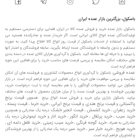
باسکول، بزرگترین بازار عمده ایران
باسکول، بازار عمده خرید و فروش عمده کالا در ایران، فضایی برای دسترسی مستقیم به
تولیدکنندگان عمده انواع کالای ایرانی است. اگر خریدار عمده و صادرکننده هستید می
توانید با استفاده از خدمات باسکول از قیمت روز انواع کالا اطلاع پیدا کنید، به صورت
مستقیم و بدون واسطه با فروشندگان عمده ارتباط بگیرید، سابقه فروشندگان و اعتبار آنها
را ببینید و با حرفه ای ها معامله کنید. باسکول با گردآوری هزاران کالای عمده در دسته بندی
های مختلف، امکان مقایسه و بررسی فرصت های مناسب خرید را برای فعالین این حوزه
فراهم کرده است.
عمده فروشی
باسکول با گردآوری انواع محصولات کشاورزی و فروشنده های آن امکان
مقایسه و بررسی موقعیت های خرید را برای فعالین این حوزه فراهم کرده است. در بازار
باسکول می توانید محصولات گوناگون را با هم مقایسه کرده با ثبت درخواست خرید،
بهترین فروشنده و بهترین قیمت عمده را از میان هزاران محصول با قیمت های مختلف
قیمت برنج
بیابید. باسکول بازاری برای خرید و فروش عمده انواع برنج همچون
پاکستانی
قیمت برنج هندی
قیمت برنج ایرانی
خرید خرما
قیمت پسته
و
و
،
،
،
خرید زعفران
خرید کشمش
قیمت انجیر خشک
،
،
درجه یک صادراتی و همچنین
خرید سیب
خرید پرتقال
خرید انگور
خرید انار
خرید لیموترش
،
،
،
و
درجه یک
خرید گوجه فرنگی
خرید سیب زمینی
خرید فلفل دلمه ای
صادراتی به همراه ،
،
،
،
خرید هویج
خرید خیار سبز
خرید سیر
،
،
درجه یک صادراتی را از بهترین فروشندگان
و کشاورزان فراهم کرده است.