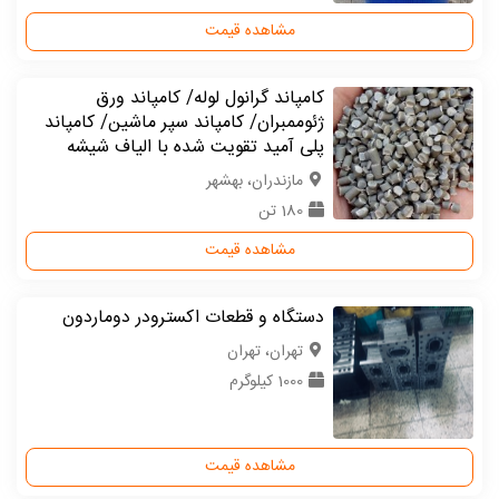
مشاهده قیمت
کامپاند گرانول لوله/ کامپاند ورق
ژئوممبران/ کامپاند سپر ماشین/ کامپاند
پلی آمید تقویت شده با الیاف شیشه
مازندران، بهشهر
180 تن
مشاهده قیمت
دستگاه و قطعات اکسترودر دوماردون
تهران، تهران
1000 کیلوگرم
مشاهده قیمت