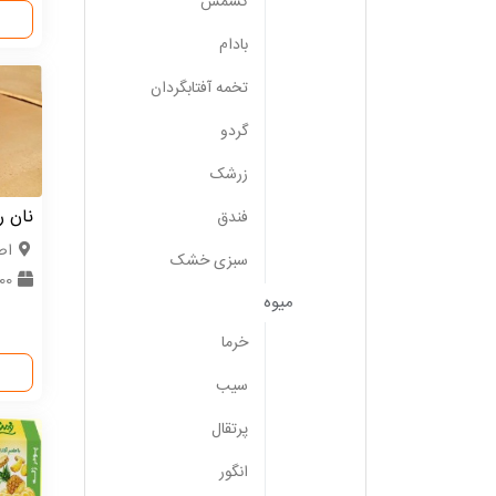
کشمش
بادام
تخمه آفتابگردان
گردو
زرشک
نان ر
فندق
اص
سبزی خشک
500 کی
میوه
خرما
سیب
پرتقال
انگور