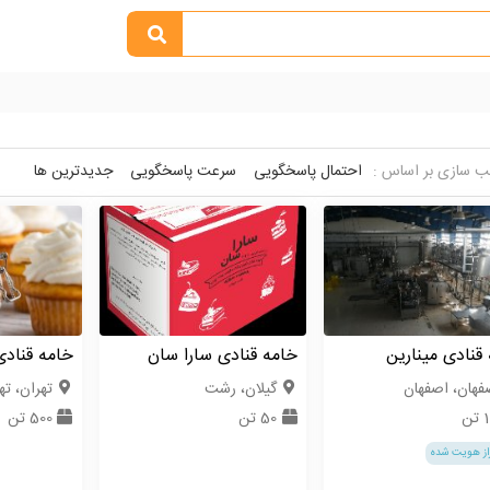
 سازی بر اساس :
احتمال پاسخگویی
سرعت پاسخگویی
جدیدترین ها
قنادی مینارین
خامه قنادی سارا سان
خامه قناد
فهان، اصفهان
گیلان، رشت
تهران، ته
تن
50 تن
500 تن
از هویت شده