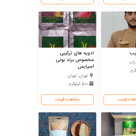
یب
ادویه های ترکیبی
مخصوص برند یونی
راب
اسپایس
تهران، تهران
500 کیلوگرم
هده قیمت
مشاهده قیمت