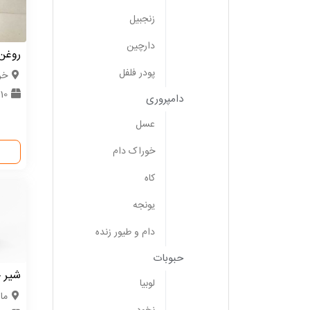
زنجبیل
دارچین
روغن 
پودر فلفل
خر
10 تن
دامپروری
عسل
خوراک دام
کاه
یونجه
دام و طیور زنده
حبوبات
شیر 
لوبیا
ما