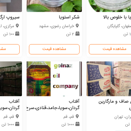
ا با خلوص بالا
شکر استویا
سیروپ ارگ
فهان، گلپایگان
خراسان رضوی، مشهد
مركزی، ا
تن
2 تن
100 تن
مشاهده قیمت
مشاهده قیمت
مشا
صاف و مارگارین
آفتاب
آفتاب
گردان،سویا،جامد،قنادی،سرخ
گردان،سوی
ران، تهران
قم، قم
قم، قم
1000 تن
1000 تن