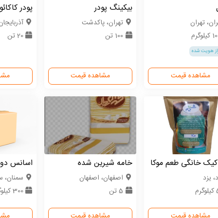
بیکینگ پودر
پودر کاکائو
ران، تهران
تهران، پاکدشت
آذربایجان
یلوگرم
100 تن
20 تن
از هویت شده
مشاهده قیمت
مشاهده قیمت
مشا
کیک خانگی طعم موکا
خامه شیرین شده
اسانس دود
، یزد
اصفهان، اصفهان
سمنان، س
رم
5 تن
300 کیلوگرم
مشاهده قیمت
مشاهده قیمت
مشا