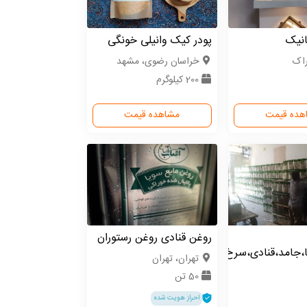
انیک
پودر کیک وانیلی خونگی
راک
خراسان رضوی، مشهد
200 کیلوگرم
هده قیمت
مشاهده قیمت
روغن قنادی روغن رستوران
ا،جامد،قنادی،سرخ
تهران، تهران
50 تن
احراز هویت شده