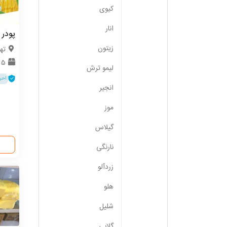
کیوی
انار
پودر 
زیتون
ته
5 تن
لیمو ترش
احر
انجیر
موز
گیلاس
نارنگی
زردآلو
هلو
شلیل
گلابی