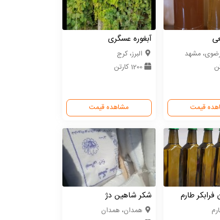
عی
آبغوره عسگری
رضوی، مشهد
البرز، کرج
1200 کارتن
هده قیمت
مشاهده قیمت
 فرابکر طارم
شکر شاهین دژ
رم
همدان، همدان