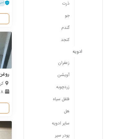
ذرت
احر
جو
گندم
کنجد
ادویه
زعفران
روغن‌ حل
آویشن
كر
زردچوبه
8 تن
فلفل سیاه
هل
سایر ادویه
پودر سیر