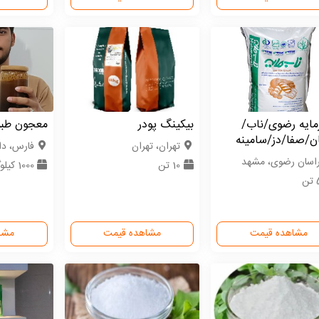
مایه رضوی/ناب/
بیکینگ پودر
معجون طب
ن/صفا/دز/سامینه
تهران، تهران
فارس، دا
اسان رضوی، مشهد
10 تن
1000 کیلوگرم
ن
مشاهده قیمت
مشاهده قیمت
مشا