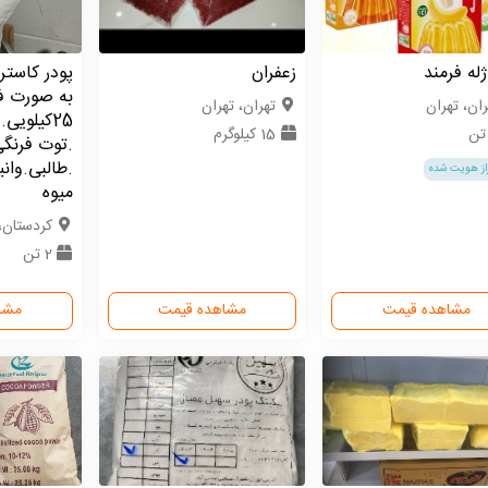
ژله فرمند
زعفران
پودر کاستر
به صورت ف
ران، تهران
تهران، تهران
25کیلویی
15 کیلوگرم
.توت فرنگ
.طالبی.وان
از هویت شده
میوه
كردستان،
2 تن
مشاهده قیمت
مشاهده قیمت
مشا