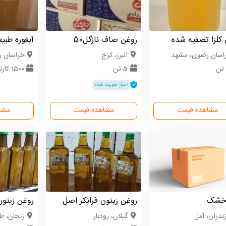
کلزا تصفیه شده
روغن صاف نازگل50
آبغوره طبی
اسان رضوی، مشهد
البرز، کرج
خراسان 
5 تن
1500 کارتن
احراز هویت شده
مشاهده قیمت
مشاهده قیمت
مشا
خشک
روغن زیتون فرابکر اصل
روغن زیتون
زندران، آمل
گیلان، رودبار
زنجان، طا