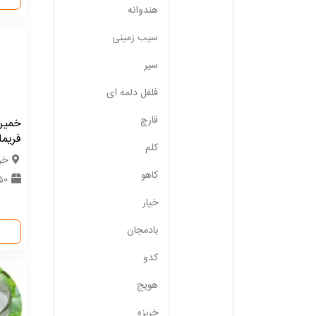
هندوانه
سیب زمینی
سیر
فلفل دلمه ای
قارچ
خمیر
فریما
کلم
خر
کاهو
50 ت
خیار
بادمجان
کدو
هویج
خربزه