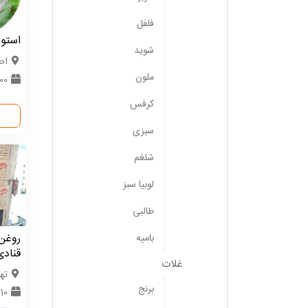
فلفل
استوی
شوید
اص
ملون
100 
کرفس
سبزی
شلغم
لوبیا سبز
طالبی
روغن 
بامیه
قنادی
غلات
ته
برنج
10 تن