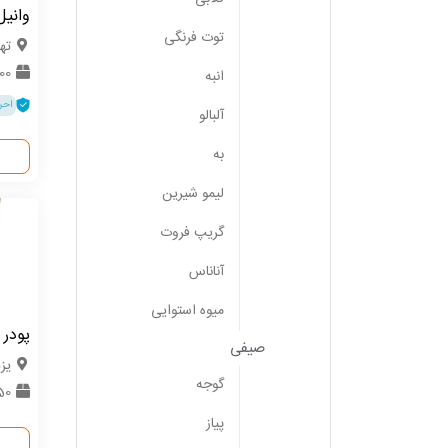
وانیل
توت فرنگی
ته
1000 ک
انبه
احر
آلبالو
به
لیمو شیرین
گریپ فروت
آناناس
میوه استوایی
پودر 
صیفی
یزد
گوجه
50 کیلوگ
پیاز