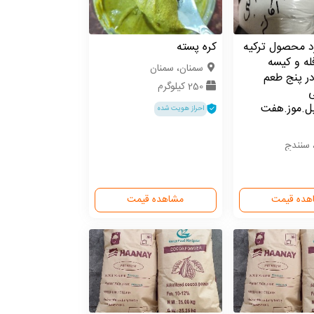
د محصول ترکیه
کره پسته
له و کیسه
سمنان، سمنان
.در پنج طعم
250 کیلوگرم
ی
یل.موز.هفت
احراز هویت شده
 سنندج
هده قیمت
مشاهده قیمت