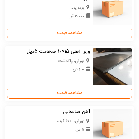
یزد، یزد
20000 تن
مشاهده قیمت
ورق آهنی 15×10 ضخامت 5میل
تهران، پاکدشت
1.8 تن
مشاهده قیمت
آهن ضایعاتی
تهران، رباط کریم
5 تن