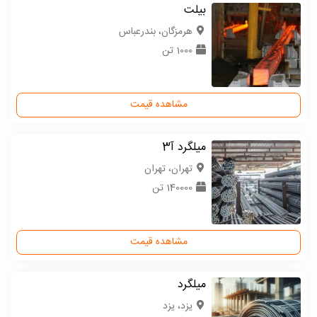
بیلت
هرمزگان، بندرعباس
1000 تن
مشاهده قیمت
میلگرد آ3
تهران، تهران
140000 تن
مشاهده قیمت
میلگرد
یزد، یزد