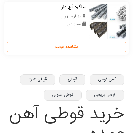
میلگرد آج دار
تهران، تهران
2000 تن
مشاهده قیمت
آهن قوطی
قوطی
قوطی ۲در۲
قوطی پروفیل
قوطی ستونی
خرید قوطی آهن