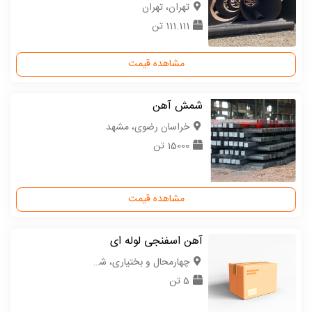
تهران، تهران
111.111 تن
مشاهده قیمت
شمش آهن
خراسان رضوی، مشهد
15000 تن
مشاهده قیمت
آهن اسفنجی لوله ای
چهارمحال و بختیاری، شهرکرد
5 تن