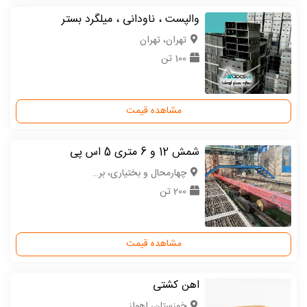
والپست ، ناودانی ، میلگرد بستر
تهران، تهران
100 تن
مشاهده قیمت
شمش 12 و 6 متری 5 اس پی
چهارمحال و بختیاری، بروجن
200 تن
مشاهده قیمت
اهن کشتی
خوزستان، اهواز