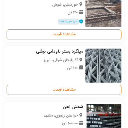
خوزستان، شوش
30 تن
احراز هویت شده
مشاهده قیمت
میلگرد بستر ناودانی نبشی
آذربایجان شرقی، تبریز
100 تن
مشاهده قیمت
شمش اهن
خراسان رضوی، مشهد
100000 تن