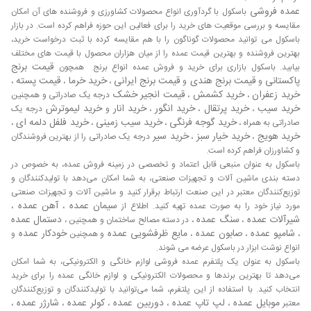
کشورهایی هستند که از طریق واردات قالب رزین با کیفیت بالا
عمده فروشی
باسکول با گردآوری انواع محصولات کشاورزی و فروشنده های آن امکان
توانسته اند نیاز داخل را تامین و برای آن کشور ها در بازار
مقایسه و بررسی موقعیت های خرید را برای فعالین این حوزه فراهم کرده است. در بازار
صادرات قالب رزین ارزش افزوده ایجاد کنند، همچنین واردات
باسکول می توانید محصولات گوناگون را با هم مقایسه کرده با ثبت درخواست خرید،
بهترین فروشنده و بهترین قیمت عمده را از میان هزاران محصول با قیمت های مختلف
قالب رزین به کشورهایی همچون افغانستان، عراق، ترکمنستان و
قیمت برنج
بیابید. باسکول بازاری برای خرید و فروش عمده انواع برنج همچون
غیره می تواند به ایجاد ارزش افزوده و ارزآوری از طریق این نوع
پاکستانی
قیمت برنج هندی
قیمت برنج ایرانی
خرید خرما
قیمت پسته
و
و
،
،
،
صادرات قالب رزین کمک بسزایی بکند. ایران به عنوان یکی از
خرید زعفران
خرید کشمش
قیمت انجیر خشک
،
،
درجه یک صادراتی و همچنین
قطب های تجاری قالب رزین در خاورمیانه توانسته است به
خرید سیب
خرید پرتقال
خرید انگور
خرید انار
خرید لیموترش
،
،
،
و
درجه یک
صورت چشمگیری بازار قالب رزین در خاورمیانه را بدست آورد. با
خرید گوجه فرنگی
خرید سیب زمینی
خرید فلفل دلمه ای
صادراتی به همراه ،
،
،
،
ورود انواع قالب رزین به بازار های بین المللی، ایران می تواند به
خرید هویج
خرید خیار سبز
خرید سیر
،
،
درجه یک صادراتی را از بهترین فروشندگان
صورت مناسبی این نوع صادرات را انجام دهد. به منظور ایجاد
و کشاورزان فراهم کرده است.
تنوع در روش های صادرات قالب رزین به کشورهای دیگر، کارگاه
باسکول به عنوان منبعی قابل اعتماد و تخصصی در زمینه فروش عمده، به خصوص در
های صنعتی و تولیدی بسیاری در زمینه صادرات قالب رزین به راه
دسته بندی ماشین آلات و تجهیزات صنعتی، به شما امکان می‌دهد با تولیدکنندگان و
انداخته است.
توزیع‌کنندگان معتبر در این صنعت ارتباط برقرار کنید و ماشین آلات و تجهیزات صنعتی
انواع قالب رزین
سیمان عمده
آهن عمده
مورد نیاز خود را به صورت عمده تهیه کنید. اطلاع از
،
،
شیرآلات عمده
سنگ عمده
دستمال عمده
،
، در دسته مصالح ساختمان و همچنین ،
شامپو عمده
صابون عمده
مایع ظرفشویی عمده
خودکار عمده
،
،
،
و همچنین
و
مهم ترین بازار قالب رزین در ایران بازار تهران می‌باشد که
انواع نوشت ابزار در باسکول عرضه می شوند.
بیشترین حجم فروش رزین را دارد.قالب رزین در بازار تهران به
باسکول به عنوان یک پلتفرم عمده فروشی لوازم خانگی و الکترونیکی، به شما امکان
سه صورت عمده قالب اپوکسی ، قالب رزین اپوکسی و قالب رزین
می‌دهد تا بهترین برندها و محصولات الکترونیکی و لوازم خانگی عمده را برای خرید
پلی یورتان می‌باشد. رزین‌های اپوکسی در بازار تهران از قیمت
انتخاب کنید. با استفاده از این پلتفرم، شما می‌توانید با تولیدکنندگان و توزیع‌کنندگان
مناسبی برخوردار هستند و رزین‌های پلی یورتان وارداتی می‌باشند
موبایل عمده
لپ تاپ عمده
دوربین عمده
کولر عمده
شارژر عمده
معتبر
،
،
،
،
،