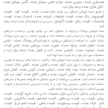
که به طور عمده شامل قیمت‌های رقابتی است. رزین‌های اپوکسی
هندزفری عمده
مموری عمده
لوازم جانبی موبایل عمده
گلس موبایل عمده
،
،
،
و پلی یورتان دارای کیفیت بالایی هستند و برای مصارف رنگ
کابل شارژر عمده
،
ارتباط برقرار کنید.
چسب عمده
قیمت کود
قیمت
آمیزی ماشین آلات، تجهیزات و خطوط تولید، رنگ‌های دکوراتیو و
از طریق عمده فروشی باسکول می توانید انواع
،
،
آلومینیوم
رنگ عمده
قیمت ضایعات
شیشه عمده
لاستیک عمده
قیمت
،
،
،
،
،
در صنایع خودرو سازی کاربرد دارند. رزین‌های اپوکسی بیشتر در
پلاستیک
قیمت زغال
قیمت گازوئیل
،
،
را بررسی و با فروشندگان عمده ارتباط برقرار
صنایع رنگ سازی استفاده می‌شوند. رزین‌های پلی یورتان برای
کنید.
تولید کفپوش استفاده می‌شود و از قیمت نسبتا بالایی برخوردار
عمده فروشی پوشاک و پارچه در باسکول، شما می توانید بهترین برندها و مدل‌های
هستند. از قالب رزین برای تولید رنگ های اپوکسی و پلی یورتان
پوشاک و پارچه را از سراسر ایران مشاهده کرده و بهترین انتخاب را برای خرید پوشاک
در کارگاه های صنعتی و تولید انبوه استفاده می شود. به طور کلی
پوشاک عمده
لباس
داشته باشید. با استفاده از باسکول می‌توانید با تولیدکنندگان
،
رزین‌های اپوکسی دارای بازار خوب فروش در تهران هستند و
عمده
شلوار عمده
پارچه عمده
شورت عمده
پیراهن عمده
لباس کودک
،
،
،
،
،
رزین های پلی یورتان برای تهیه محصولات و مصارف خانگی در
عمده
تیشرت عمده
کاپشن عمده
کت و شلوار عمده
،
،
،
ارتباط برقرار کرده و
کارگاه‌ ها ساخته می شوند.
محصولات مورد نیاز خود را به صورت عمده تهیه کنید.
لیست قیمت قالب
باسکول به عنوان یک پلتفرم عمده فروشی کیف و کفش، به شما امکان می‌دهد تا بهترین
کیف عمده
کفش عمده
کفش نایک عمده
برندها و محصولات را برای خرید
و
،
،
رزین
کفش مردانه عمده
بوت زنانه عمده
دمپایی عمده
کتونی عمده
کفش چرم
،
،
،
،
عمده
صندل عمده
کفش اسپرت عمده
کفش کالج عمده
کیف لپ تاپ
،
،
و
،
عمده
انتخاب کنید. همچنین، می‌توانید از طریق باسکول به طرح‌ها، جنس‌ها و مدل‌های
بیشترین میزان قالب رزین‌های موجود در بازار موجود به رنگ
مختلف کیف و کفش دسترسی پیدا کنید و با رعایت جدیترین استانداردها و کیفیت،
اپوکسی می‌باشد که از انواع مرغوب‌ترین رزین‌های موجود در بازار
بهترین انتخاب را برای مشتریان خود داشته باشید.
ایران بوده و دارای مقاومت بالایی در برابر نفوذ عوامل خورنده
خرید گوشت
قیمت
عمده فروشی باسکول با گردآوری انواع محصولات غذایی مانند:
،
خارجی به داخل سازه میباشد. در حال حاضر تمامی رزین‌های
روغن
قیمت رب
قیمت تن ماهی
قیمت خیارشور
قیمت ماکارونی
قیمت
،
،
،
،
،
موجود در بازار ایران وارداتی بوده و با نام ایرانی وارد شده و در
شکر
کیک عمده
قیمت بیسکویت
قیمت ماهی
قیمت تخم مرغ
قیمت
،
،
،
،
،
بازار کشور به فروش میرسند. رزین اپوکسی یکی از پرکاربرد‌ترین و