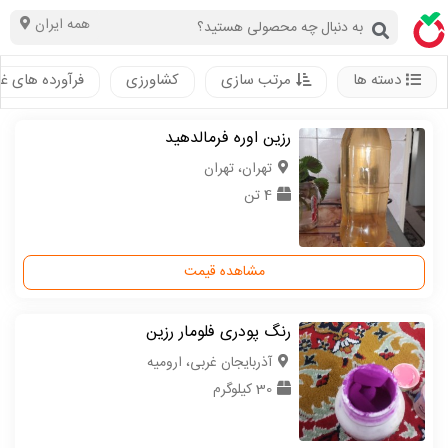
همه ایران
دسته ها
مرتب سازی
کشاورزی
فرآورده های غ
رزین اوره فرمالدهید
تهران، تهران
4 تن
مشاهده قیمت
رنگ پودری فلومار رزین
آذربایجان غربی، ارومیه
30 کیلوگرم