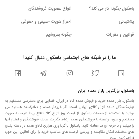
دارند عبارتند از: برای تولید رزین های اپوکسی به منظور استفاده
در رنگ های پایه آبی و در تولید رزین های اپوکسی برای رنگ
باسکول چگونه کار می کند؟
انواع عضویت فروشندگان
های پایه حلال های نفتی، انواع قالب‌ها در اختیار صنعتگران قرار
می گیرد که عبارتند از: در سال های اخیر استفاده از قالب اپوکسی
پشتیبانی
احراز هویت حقیقی و حقوقی
بسیار گسترش یافته است. از قالب‌ها در صنایع رنگ، صنایع
پوشش دهی، قالب پلاستیک و قالب های ریخته‌گری استفاده می
قوانین و مقررات
چگونه بفروشیم
شود. قالب هایی که برای این صنایع استفاده میشوند دارای تنوع
بالا هستند. در صنایع پوشش دهی از رزین های اپوکسی برای
پوشش سطوح مختلف نظیر: قالب، چسب، عایق و غیره استفاده
ما را در شبکه های اجتماعی باسکول دنبال کنید!
می‌شود. در قالب‌های ریخته گری از رزین های اپوکسی برای قالب
گیری استفاده می‌شود. قالب هایی که برای قالب گیری در صنایع
رنگ و رزین به کار می‌روند انواع گوناگونی دارند. در صنعت رنگ
از رزین های اپوکسی و جهت رنگ آمیزی استفاده می‌شود. رزین
های اپوکسی در انواع مختلف و با کاربردهای خاص و ویژه ای
باسکول، بزرگترین بازار عمده ایران
ساخته می شوند.
فروش قالب رزین
باسکول، بازار عمده خرید و فروش عمده کالا در ایران، فضایی برای دسترسی مستقیم به
تولیدکنندگان عمده انواع کالای ایرانی است. اگر خریدار عمده و صادرکننده هستید می
توانید با استفاده از خدمات باسکول از قیمت روز انواع کالا اطلاع پیدا کنید، به صورت
مهم ترین کشور های خریدار قالب رزین در ایران، می توانند از
مستقیم و بدون واسطه با فروشندگان عمده ارتباط بگیرید، سابقه فروشندگان و اعتبار آنها
طریق صادرات قالب رزین با کیفیت بالا، به بازار مصرف این کشور
را ببینید و با حرفه ای ها معامله کنید. باسکول با گردآوری هزاران کالای عمده در دسته بندی
ها ورود کرده و تولیدات خود را به کشورهای دیگر صادر نمایند.
های مختلف، امکان مقایسه و بررسی فرصت های مناسب خرید را برای فعالین این حوزه
کشور هایی همچون ایران، قزاقستان، قرقیزستان، و ترکمنستان
فراهم کرده است.