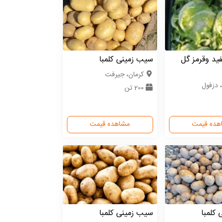
ید وقرمز گل
سیب زمینی کلمبا
كرمان، جیرفت
 دزفول
200 تن
هده قیمت
مشاهده قیمت
کلمبا
سیب زمینی کلمبا