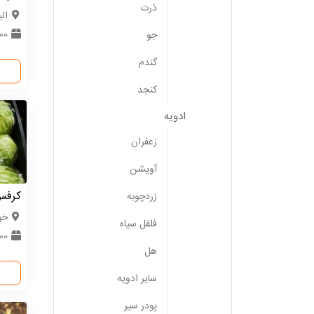
ذرت
الب
500 کی
جو
گندم
کنجد
ادویه
زعفران
آویشن
کرف
زردچوبه
خو
فلفل سیاه
100 
هل
سایر ادویه
پودر سیر