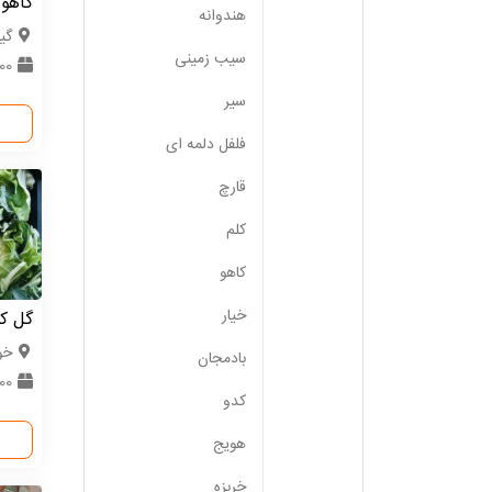
کاهو
هندوانه
گیل
سیب زمینی
500 
سیر
فلفل دلمه ای
قارچ
کلم
کاهو
خیار
گل کل
خو
بادمجان
100 
کدو
هویج
خربزه