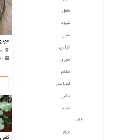
فلفل
شوید
ملون
هویج
کرفس
اص
80 کیلوگ
سبزی
شلغم
لوبیا سبز
طالبی
بامیه
غلات
برنج
کلم ب