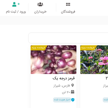
فروشندگان
خریداران
ورود / ثبت نام
فروشنده ویژه
فروشنده ویژه
قرمز درجه یک
راز
فارس، شیراز
20 تن
شده
احراز هویت شده