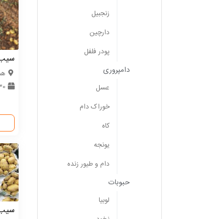
زنجبیل
دارچین
پودر فلفل
سیب ز
دامپروری
هم
30 ت
عسل
خوراک دام
کاه
یونجه
دام و طیور زنده
حبوبات
لوبیا
سیب ز