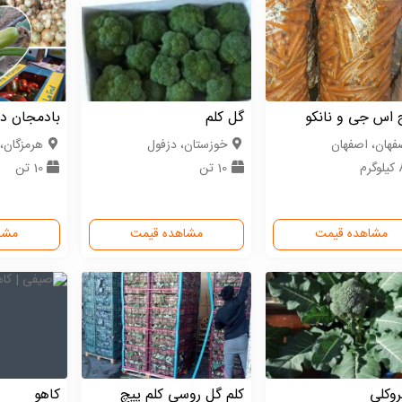
 اس جی و نانکو
گل کلم
بادمجان دل
فهان، اصفهان
خوزستان، دزفول
هرمزگان، 
رم
10 تن
10 تن
مشاهده قیمت
مشاهده قیمت
مشا
روکلی
کلم گل روسی کلم پیچ
کاهو