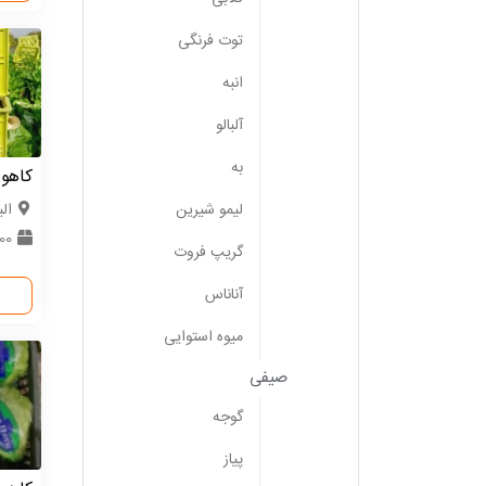
توت فرنگی
انبه
آلبالو
به
کاهو
لیمو شیرین
الب
200 
گریپ فروت
آناناس
میوه استوایی
صیفی
گوجه
پیاز