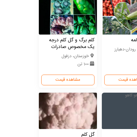
مه
کلم برگ و گل کلم درجه
یک مخصوص صادرات
رودان-دهبارز
خوزستان، دزفول
100 تن
هده قیمت
مشاهده قیمت
گل کلم