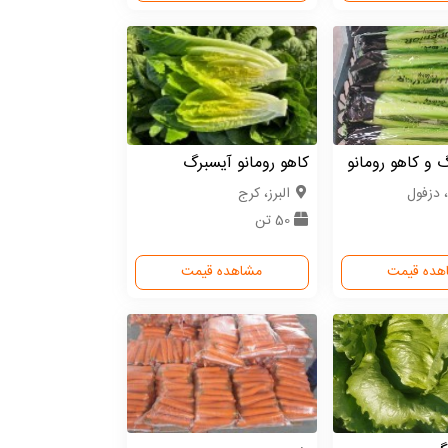
 و کاهو رومانو
کاهو رومانو آیسبرگ
 دزفول
البرز، کرج
50 تن
هده قیمت
مشاهده قیمت