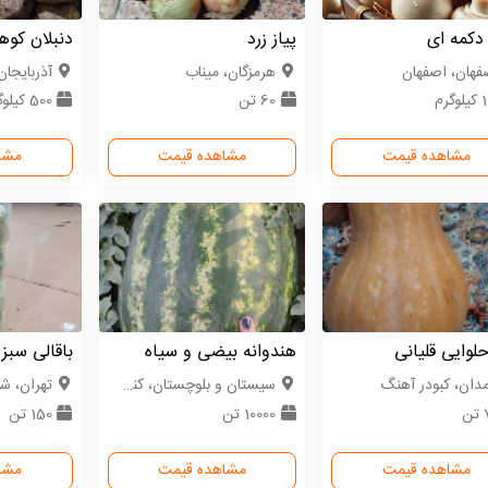
دکمه ای
پیاز زرد
دنبلان کوه
فهان، اصفهان
هرمزگان، میناب
آذربایجا
گرم
60 تن
500 کیلوگرم
مشاهده قیمت
مشاهده قیمت
مشا
لوایی قلیانی
هندوانه بیضی و سیاه
باقالی سبز
دان، کبودر آهنگ
سیستان و بلوچستان، کنارک
تهران، شه
ن
10000 تن
150 تن
مشاهده قیمت
مشاهده قیمت
مشا