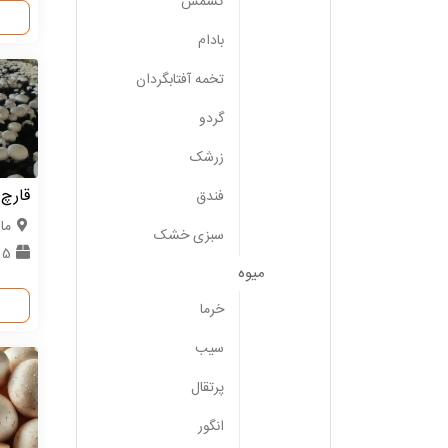
کشمش
بادام
تخمه آفتابگردان
گردو
زرشک
قارچ 
فندق
ما
سبزی خشک
5 تن
میوه
خرما
سیب
پرتقال
انگور