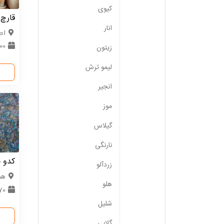
کیوی
قارچ 
انار
اص
100 کیلو
زیتون
لیمو ترش
انجیر
موز
گیلاس
نارنگی
کدو ح
زردآلو
هم
هلو
70 ت
شلیل
گلابی