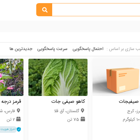
 سازی بر اساس :
احتمال پاسخگویی
سرعت پاسخگویی
جدیدترین ها
 صیفیجات
کاهو صیفی جات
قرمز درجه 2
رز، کرج
گلستان، آق قلا
فارس، شی
یلوگرم
75 تن
2 تن
احراز هویت 