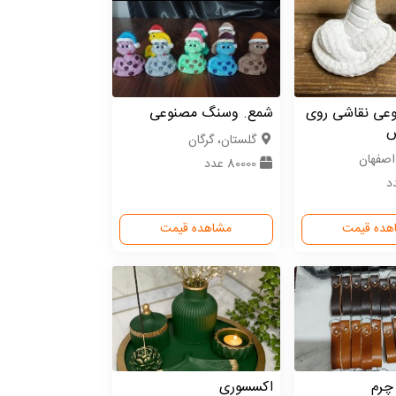
عی نقاشی روی
شمع. وسنگ مصنوعی
س
گلستان، گرگان
اصفهان
80000 عدد
هده قیمت
مشاهده قیمت
چرم
اکسسوری