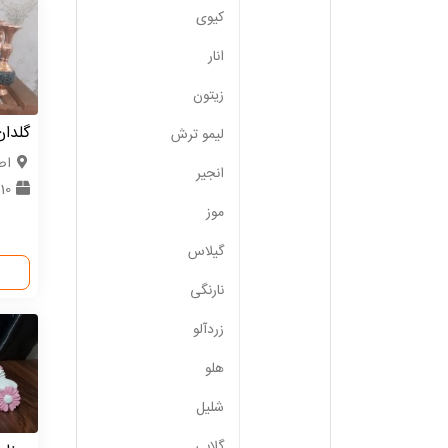
کیوی
انار
زیتون
گلدان
لیمو ترش
اص
انجیر
10 عدد
موز
گیلاس
نارنگی
زردآلو
هلو
شلیل
گلابی