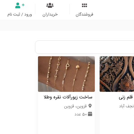
فروشندگان
خریداران
ورود / ثبت نام
لم زنی
ساخت زیورآلات نقره وطلا
نجف آباد
قزوین، قزوین
50 عدد