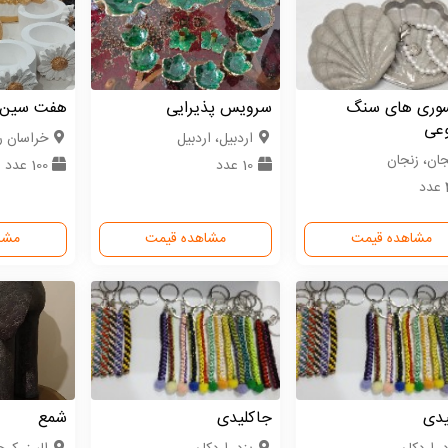
وری های سنگ
سرویس پذیرایی
هفت سین
عی
اردبیل، اردبیل
خراسان 
جان، زنجان
10 عدد
100 عدد
د
مشاهده قیمت
مشاهده قیمت
مشا
یدی
جاکلیدی
شمع