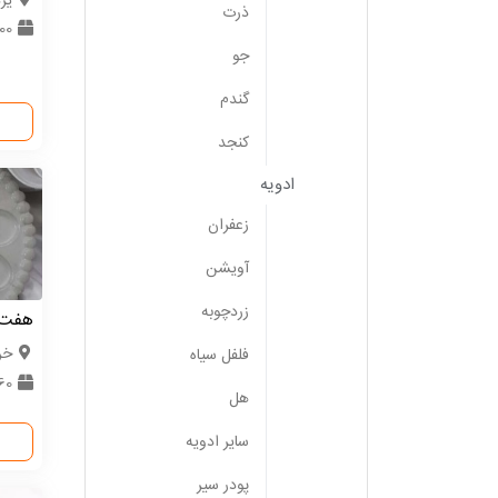
یزد
ذرت
300 
جو
گندم
کنجد
ادویه
زعفران
آویشن
زردچوبه
هفت 
خر
فلفل سیاه
60 عد
هل
سایر ادویه
پودر سیر