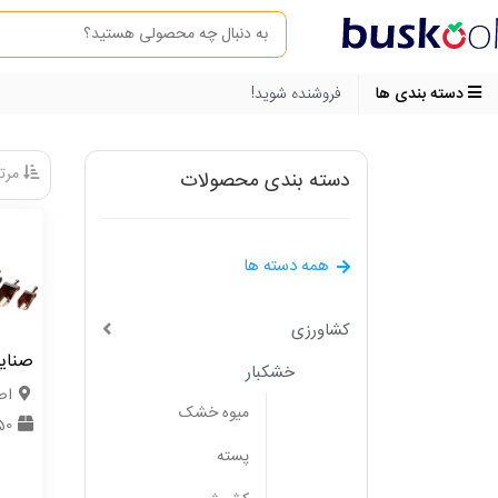
دسته بندی ها
فروشنده شوید!
مرتب
دسته بندی محصولات
همه دسته ها
کشاورزی
صنای
خشکبار
اص
میوه خشک
350 
پسته