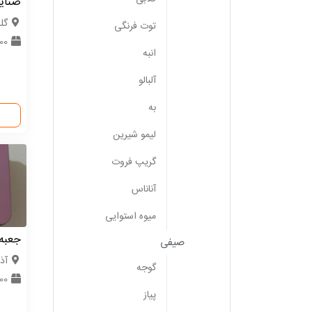
صنای
گل
توت فرنگی
000
انبه
آلبالو
به
لیمو شیرین
گریپ فروت
آناناس
میوه استوایی
جعبه
صیفی
آذ
گوجه
300 
پیاز