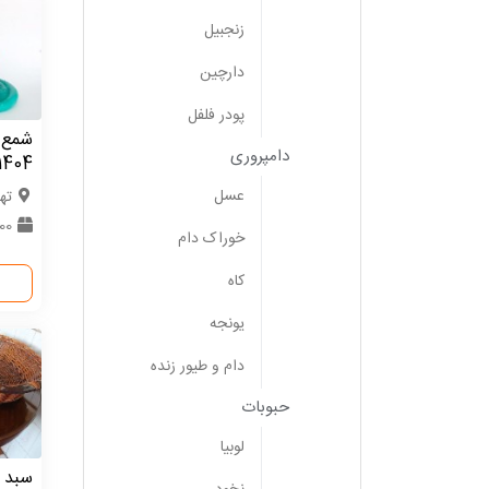
زنجبیل
دارچین
پودر فلفل
شمع ط
دامپروری
1404
عسل
ته
1000
خوراک دام
کاه
یونجه
دام و طیور زنده
حبوبات
لوبیا
سبد ح