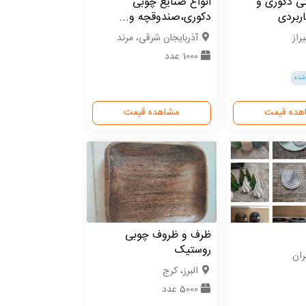
ی دکوری و
انواع صنایع چوبی
اربردی
دکوری،صندوقچه و...
راز
آذربایجان شرقی، مرند
1000 عدد
شده
هده قیمت
مشاهده قیمت
ظرف و ظروف چوبی
روستیک
ران
البرز، کرج
5000 عدد