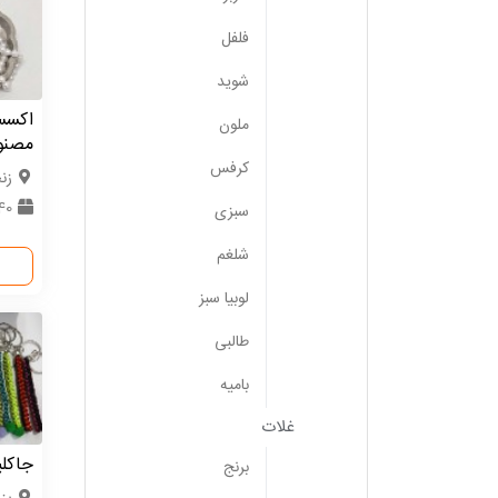
فلفل
شوید
اکسس
ملون
مصنو
کرفس
زن
40 عد
سبزی
شلغم
لوبیا سبز
طالبی
بامیه
غلات
جاکل
برنج