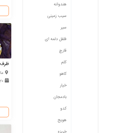
هندوانه
سیب زمینی
سیر
فلفل دلمه ای
قارچ
کلم
ظرف 
ما
کاهو
20 عدد
خیار
بادمجان
کدو
هویج
خربزه