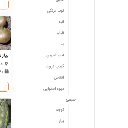
توت فرنگی
انبه
آلبالو
به
پیاز ز
لیمو شیرین
هر
گریپ فروت
60 ت
آناناس
میوه استوایی
صیفی
گوجه
پیاز