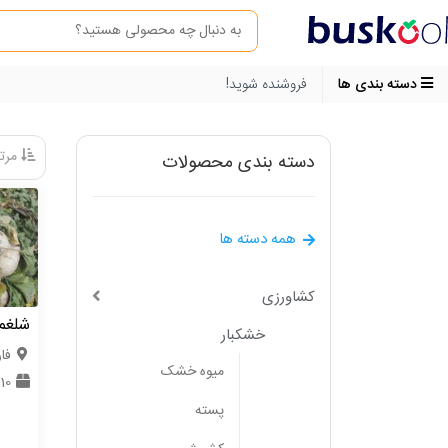
دسته بندی ها
فروشنده شوید!
مرتب
دسته بندی محصولات
همه دسته ها
کشاورزی
شلغم
خشکبار
فا
میوه خشک
10 تن
پسته