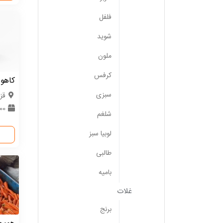
فلفل
شوید
ملون
کرفس
کاهو
سبزی
قز
100 
شلغم
لوبیا سبز
طالبی
بامیه
غلات
برنج