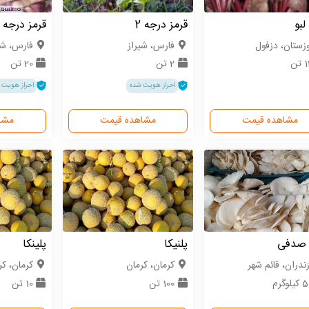
لبو
قرمز درجه 2
قرمز درجه
زستان، دزفول
فارس، شیراز
فارس، شی
تن
2 تن
20 تن
احراز هویت شده
احراز هویت 
مشاهده قیمت
مشاهده قیمت
مشا
 صدفی
پلنیکا
پلینکا
زندران، قائم شهر
كرمان، کرمان
كرمان، کر
لوگرم
100 تن
10 تن