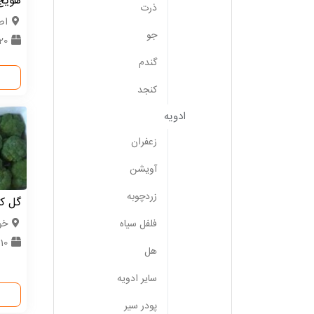
هویج
ذرت
اص
جو
20 تن
گندم
کنجد
ادویه
زعفران
آویشن
زردچوبه
گل کل
فلفل سیاه
خو
10 تن
هل
سایر ادویه
پودر سیر