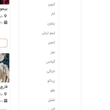
کیوی
بیجو 
انار
خو
120 
زیتون
لیمو ترش
انجیر
موز
گیلاس
نارنگی
زردآلو
قارچ
هلو
ما
شلیل
500 کی
گلابی