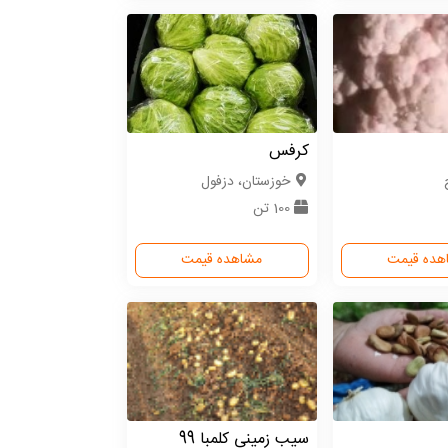
کرفس
خوزستان، دزفول
100 تن
هده قیمت
مشاهده قیمت
سیب زمینی کلمبا 99