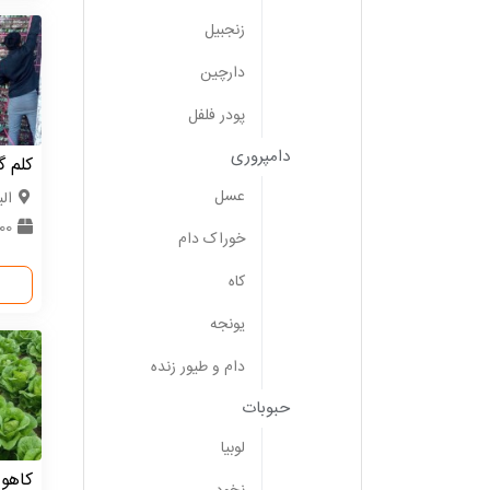
زنجبیل
دارچین
پودر فلفل
دامپروری
کلم گ
عسل
الب
000
خوراک دام
کاه
یونجه
دام و طیور زنده
حبوبات
لوبیا
کاهو