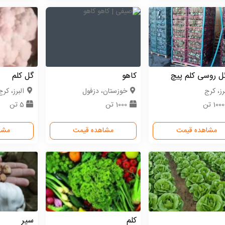
ل روسی کلم پیچ
کاهو
گل کلم
رز، کرج
خوزستان، دزفول
البرز، کرج
100 تن
1000 تن
5 تن
مشاهده قیمت
مشاهده قیمت
مشا
کلم
سیر