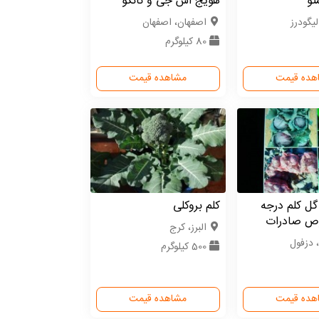
تو
هویج اس جی و نانکو
لیگودرز
اصفهان، اصفهان
80 کیلوگرم
هده قیمت
مشاهده قیمت
گل کلم درجه
کلم بروکلی
 صادرات
البرز، کرج
 دزفول
500 کیلوگرم
هده قیمت
مشاهده قیمت