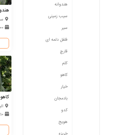
هندوانه
هندوا
سیب زمینی
سیس
0000
سیر
فلفل دلمه ای
قارچ
کلم
کاهو
خیار
کاهو 
بادمجان
الب
کدو
10 تن
هویج
خربزه