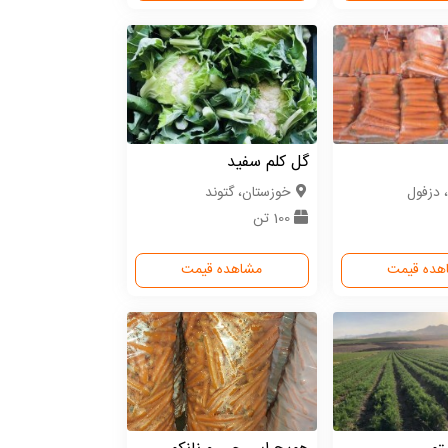
گل کلم سفید
 دزفول
خوزستان، گتوند
100 تن
هده قیمت
مشاهده قیمت