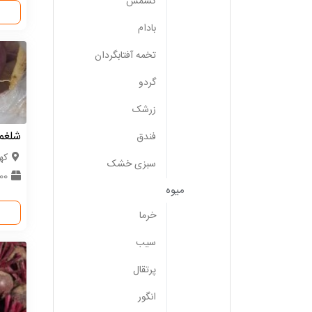
کشمش
بادام
تخمه آفتابگردان
گردو
زرشک
شلغم
فندق
کهگ
سبزی خشک
1000 ک
میوه
خرما
سیب
پرتقال
انگور