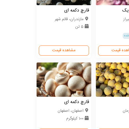
 یک
قارچ دکمه ای
راز
مازندران، قائم شهر
5 تن
شده
هده قیمت
مشاهده قیمت
قارچ دکمه ای
مان
اصفهان، اصفهان
100 کیلوگرم