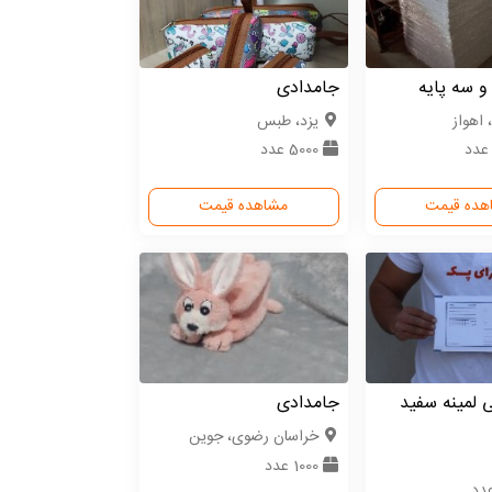
و سه پایه
جامدادی
 اهواز
یزد، طبس
5000 عدد
هده قیمت
مشاهده قیمت
 لمینه سفید
جامدادی
خراسان رضوی، جوین
1000 عدد