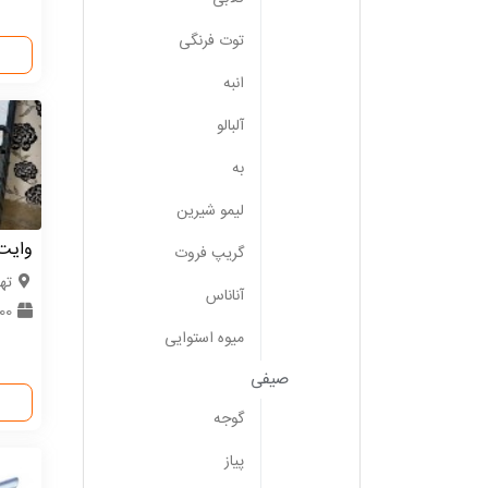
توت فرنگی
انبه
آلبالو
به
لیمو شیرین
وایت
گریپ فروت
ته
آناناس
1000
میوه استوایی
صیفی
گوجه
پیاز