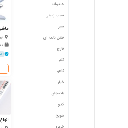
هندوانه
سیب زمینی
سیر
ماشی
ته
فلفل دلمه ای
1000
قارچ
احر
کلم
کاهو
خیار
بادمجان
کدو
هویج
انواع
خربزه