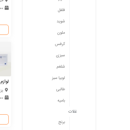
خر
000
فلفل
شوید
ملون
کرفس
سبزی
شلغم
لوبیا سبز
لوازم
طالبی
یز
000
بامیه
غلات
برنج