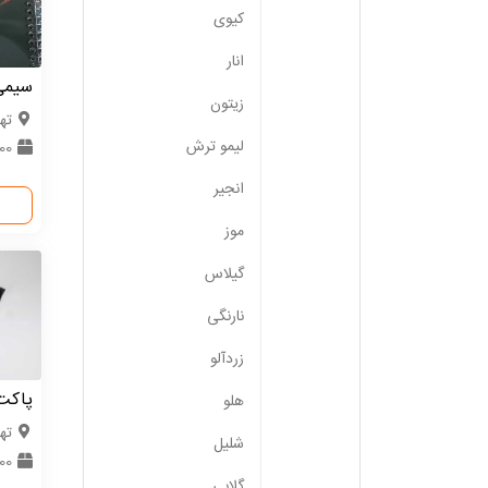
کیوی
انار
سیمی ج
زیتون
ته
لیمو ترش
2000
انجیر
موز
گیلاس
نارنگی
زردآلو
پاکت 
هلو
ته
شلیل
000
گلابی