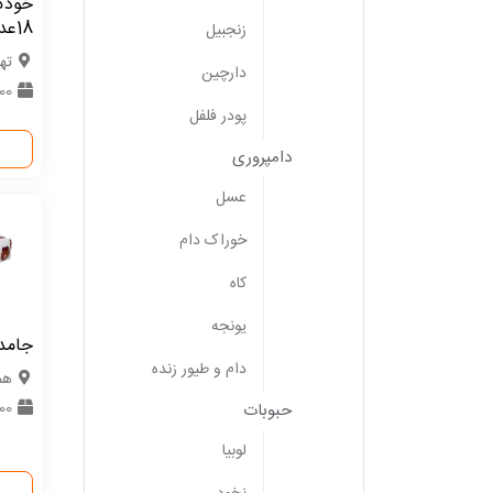
خودکا
18عددی 0/5میل
زنجبیل
ته
دارچین
800 
پودر فلفل
دامپروری
عسل
خوراک دام
کاه
یونجه
جامد
دام و طیور زنده
هم
1000
حبوبات
لوبیا