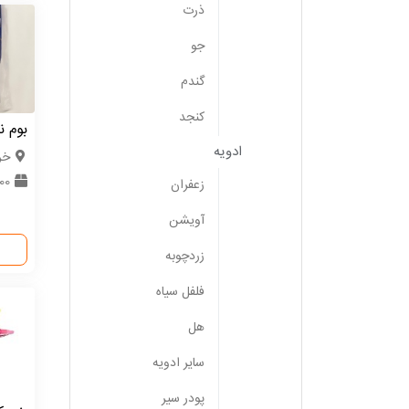
ذرت
جو
گندم
کنجد
بوم ن
ادویه
خر
000
زعفران
آویشن
زردچوبه
فلفل سیاه
هل
سایر ادویه
پودر سیر