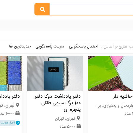
 سازی بر اساس :
احتمال پاسخگویی
سرعت پاسخگویی
جدیدترین ها
حاشیه دار
دفتر یادداشت دوکا دفتر
دفتر یاددا
100 برگ سیمی طلقی
رمحال و بختیاری، بروجن
تهران، ته
پنجره ای
د
10000 عدد
تهران، تهران
احراز هویت 
5000 عدد