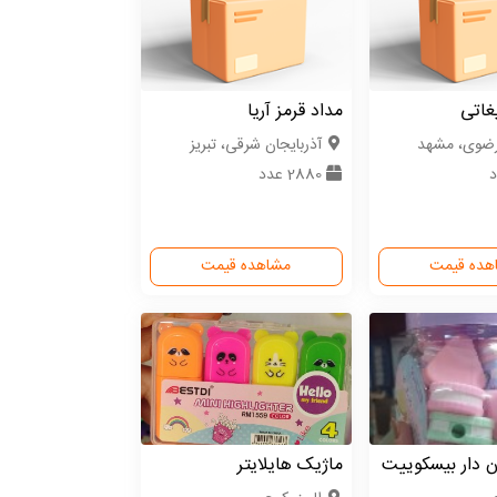
یغاتی
مداد قرمز آریا
رضوی، مشهد
آذربایجان شرقی، تبریز
2880 عدد
هده قیمت
مشاهده قیمت
 دار بیسکوییت
ماژیک هایلایتر