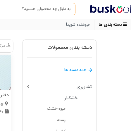
دسته بندی ها
فروشنده شوید!
مرتب
دسته بندی محصولات
همه دسته ها
کشاورزی
دفتر 
خشکبار
چها
میوه خشک
40 عد
پسته