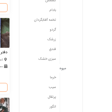
کشمش
بادام
تخمه آفتابگردان
گردو
زرشک
فندق
دفتر 
سبزی خشک
اص
3000
میوه
خرما
سیب
پرتقال
انگور