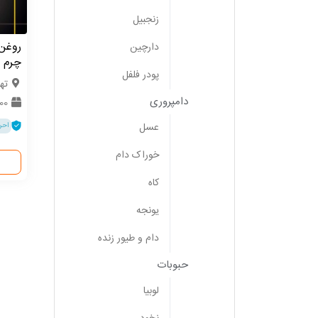
زنجبیل
روغن
دارچین
چرم 
پودر فلفل
ته
دامپروری
0000
عسل
احر
خوراک دام
کاه
یونجه
دام و طیور زنده
حبوبات
لوبیا