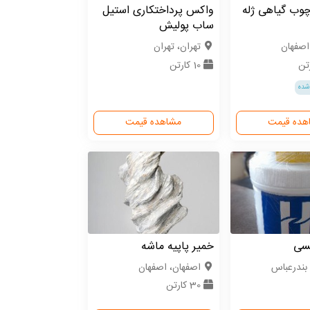
چوب گیاهی ژله
واکس پرداختکاری استیل
ساب پولیش
اصفهان
تهران، تهران
10 کارتن
شده
هده قیمت
مشاهده قیمت
سی
خمیر پا‌پیه ماشه
 بندرعباس
اصفهان، اصفهان
30 کارتن