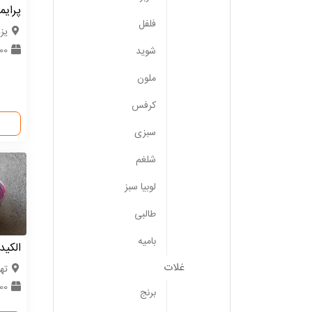
پرایم
فلفل
یزد
100 کا
شوید
ملون
کرفس
سبزی
شلغم
لوبیا سبز
طالبی
بامیه
الکید
غلات
ته
0000
برنج