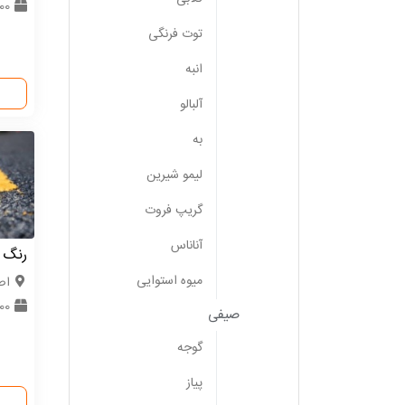
0000
توت فرنگی
انبه
آلبالو
به
لیمو شیرین
گریپ فروت
آناناس
رنگ 
میوه استوایی
اص
2000 
صیفی
گوجه
پیاز