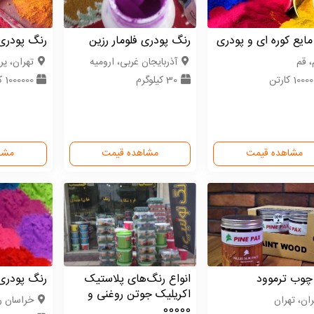
ایع کوره ای و پودری
رنگ پودری فلومار رزین
رنگ پودری 
، قم
آذربایجان غربی، ارومیه
تهران، پ
100 کارتن
30 کیلوگرم
1000000 کارتن
مشاهده قیمت
مشاهده قیمت
مشا
چوب ترموود
انواع رنگ‌های پلاستیک
رنگ پودری 
اکریلیک جوتن روغنی و
ران، تهران
خراسان 
00000