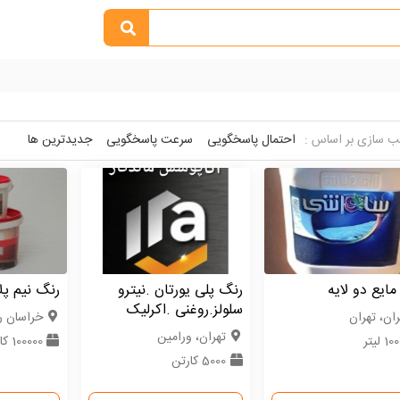
 سازی بر اساس :
احتمال پاسخگویی
سرعت پاسخگویی
جدیدترین ها
 مایع دو لایه
رنگ پلی یورتان .نیترو
رنگ نیم پ
سلولز.روغنی .اکرلیک
ران، تهران
خراسان 
تهران، ورامین
1 لیتر
100000 کارتن
5000 کارتن