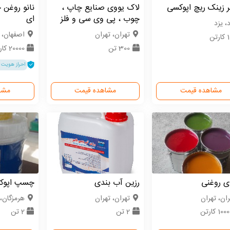
ر زینک ریچ اپوکسی
لاک یووی صنایع چاپ ،
نانو روغن 
چوب ، پی وی سی و فلز
ای
، یزد
تهران، تهران
اصفهان، 
رتن
300 تن
20000 کارتن
احراز هویت 
مشاهده قیمت
مشاهده قیمت
مشا
ی روغنی
رزین آب بندی
چسپ اپوک
ران، تهران
تهران، تهران
هرمزگان،
10 کارتن
2 تن
2 تن