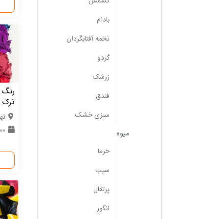
کشمش
بادام
تخمه آفتابگردان
گردو
زرشک
رنگ پ
فندق
ترک
سبزی خشک
ته
1000 
میوه
خرما
سیب
پرتقال
انگور