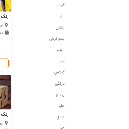
کیوی
رنگ م
انار
قم
زیتون
0000
لیمو ترش
انجیر
موز
گیلاس
نارنگی
زردآلو
هلو
رنگ 
شلیل
ته
گلابی