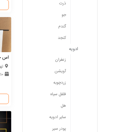
ذرت
جو
گندم
کنجد
ادویه
اس جی
زعفران
ته
آویشن
10 کارتن
زردچوبه
فلفل سیاه
هل
سایر ادویه
پودر سیر