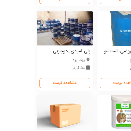
-روغنی-شستشو
پلی آمیدی_دوجزیی
یزد، یزد
50 کارتن
هده قیمت
مشاهده قیمت