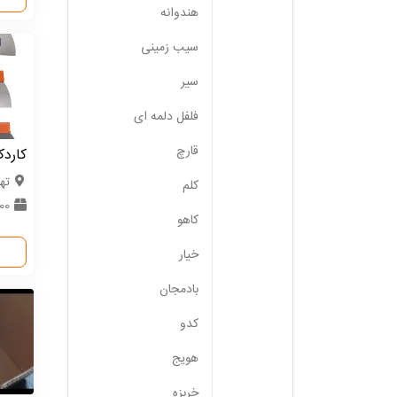
هندوانه
سیب زمینی
سیر
فلفل دلمه ای
قارچ
کارد
ته
کلم
5000 
کاهو
خیار
بادمجان
کدو
هویج
خربزه