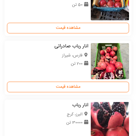
50 تن
مشاهده قیمت
انار رباب صادراتی
فارس، شیراز
200 تن
مشاهده قیمت
انار رباب
البرز، کرج
30000 تن