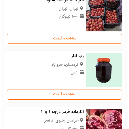
انار دانه درشت ساوه
تهران، تهران
1000 کیلوگرم
مشاهده قیمت
رب انار
كردستان، سروآباد
2 تن
مشاهده قیمت
اناردانه قرمز درجه 1 و 2
خراسان رضوی، کاشمر
150000 تن