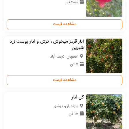
2000 تن
مشاهده قیمت
انار قرمز میخوش ، ترش و انار پوست زرد
شیرین
اصفهان، نجف آباد
7 تن
مشاهده قیمت
گل انار
مازندران، بهشهر
15 تن