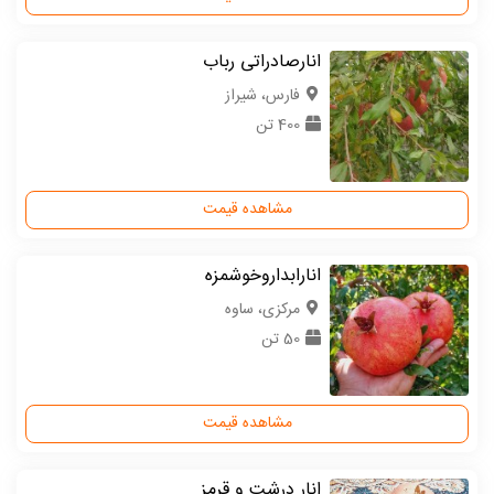
انارصادراتی رباب
فارس، شیراز
400 تن
مشاهده قیمت
انارابداروخوشمزه
مركزی، ساوه
50 تن
مشاهده قیمت
انار درشت و قرمز