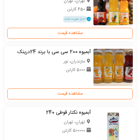
تهران، تهران
450 کارتن
احراز هویت شده
مشاهده قیمت
آبمیوه 200 سی سی با برند 24درینک
مازندران، نور
5000 کارتن
مشاهده قیمت
آبمیوه نکتار قوطی 240
تهران، تهران
500000 کارتن