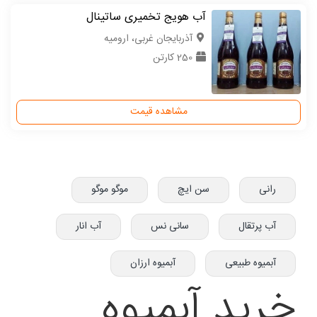
آب هویج تخمیری ساتینال
آذربایجان غربی، ارومیه
250 کارتن
مشاهده قیمت
رانی
سن ایچ
موگو موگو
آب پرتقال
سانی نس
آب انار
آبمیوه طبیعی
آبمیوه ارزان
خرید آبمیوه